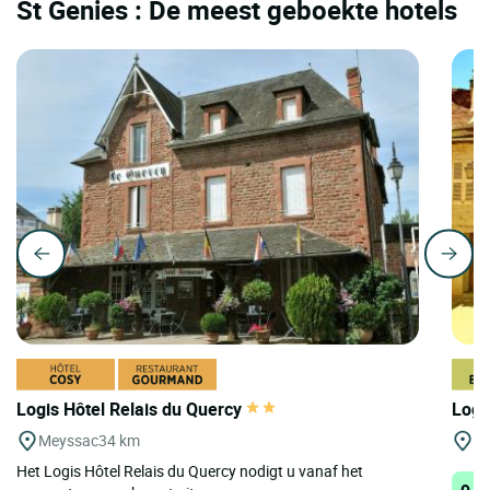
St Genies : De meest geboekte hotels
Logis Hôtel Relais du Quercy
Logi
Meyssac
34 km
R
Het Logis Hôtel Relais du Quercy nodigt u vanaf het