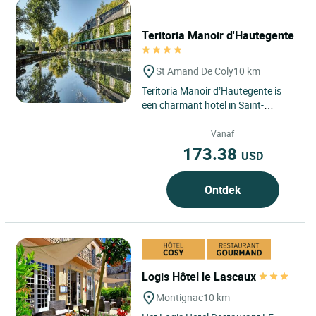
Teritoria Manoir d'Hautegente
St Amand De Coly
10 km
Teritoria Manoir d’Hautegente is
een charmant hotel in Saint-
Amand-de-Coly, Dordogne, in de
regio Nouvelle-Aquitaine, nabij...
Vanaf
173.38
USD
Ontdek
Logis Hôtel le Lascaux
Montignac
10 km