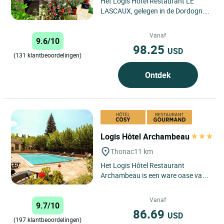
Het Logis Hotel Restaurant LE
LASCAUX, gelegen in de Dordogne,
is een oase van rust op minder dan
een uur van Périgueux...
Vanaf
9.6/10
98.25
USD
(131 klantbeoordelingen)
Ontdek
Logis Hôtel Archambeau
Thonac
11 km
Het Logis Hôtel Restaurant
Archambeau is een ware oase van
rust, 7 dagen per week geopend
van april tot oktober. Van
Vanaf
9.7/10
november...
86.69
USD
(197 klantbeoordelingen)