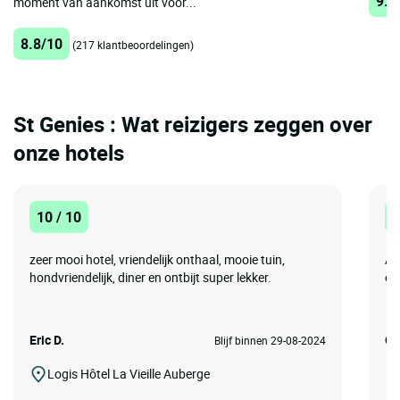
9.4
moment van aankomst uit voor...
8.8/10
(217 klantbeoordelingen)
St Genies : Wat reizigers zeggen over
onze hotels
10 / 10
1
zeer mooi hotel, vriendelijk onthaal, mooie tuin,
Aa
hondvriendelijk, diner en ontbijt super lekker.
ont
Eric D.
Gu
Blijf binnen 29-08-2024
Logis Hôtel La Vieille Auberge