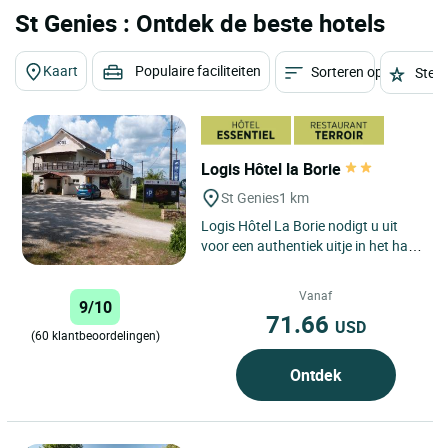
St Genies : Ontdek de beste hotels
Kaart
Populaire faciliteiten
Sorteren op
Sterr
Logis Hôtel la Borie
St Genies
1 km
Logis Hôtel La Borie nodigt u uit
voor een authentiek uitje in het hart
van de Périgord, in een 2-
sterrenhotel in Saint...
Vanaf
9/10
71.66
USD
(60 klantbeoordelingen)
Ontdek