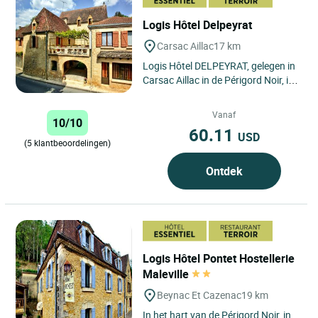
Logis Hôtel Delpeyrat
Carsac Aillac
17 km
Logis Hôtel DELPEYRAT, gelegen in
Carsac Aillac in de Périgord Noir, is
de ideale plek voor een uitje in de
Dordogne. Dit...
Vanaf
10/10
60.11
USD
(5 klantbeoordelingen)
Ontdek
Logis Hôtel Pontet Hostellerie
Maleville
Beynac Et Cazenac
19 km
In het hart van de Périgord Noir, in