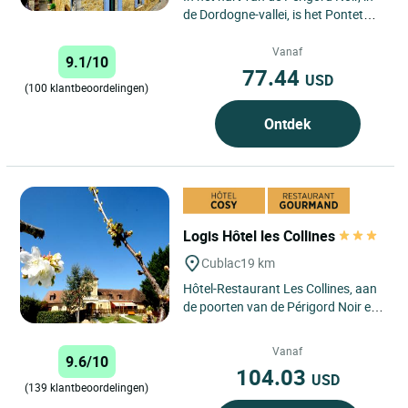
de Dordogne-vallei, is het Pontet
hotel, gelegen aan de voet van het
kasteel, ideaal...
Vanaf
9.1/10
77.44
USD
(100 klantbeoordelingen)
Ontdek
Logis Hôtel les Collines
Cublac
19 km
Hôtel-Restaurant Les Collines, aan
de poorten van de Périgord Noir en
met uitzicht op de vallei van de
Vézère, verwelkomt...
Vanaf
9.6/10
104.03
USD
(139 klantbeoordelingen)