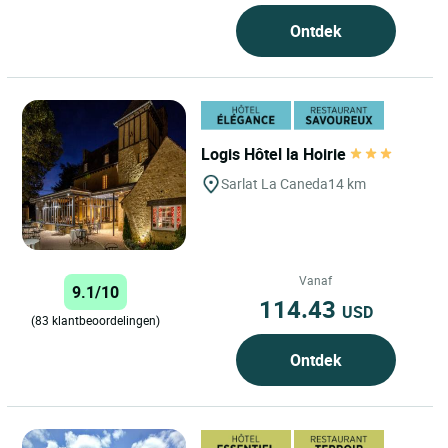
Ontdek
Logis Hôtel la Hoirie
Sarlat La Caneda
14 km
Vanaf
9.1/10
114.43
USD
(83 klantbeoordelingen)
Ontdek