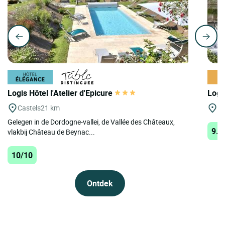
Logis Hôtel l'Atelier d'Epicure
Logi
Castels
21 km
Ga
Gelegen in de Dordogne-vallei, de Vallée des Châteaux,
9.9
vlakbij Château de Beynac...
10/10
Ontdek