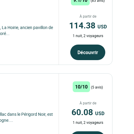
(83 avis)
À partir de
114.38
USD
 La Hoirie, ancien pavillon de
oré...
1 nuit, 2 voyageurs
Découvrir
10/10
(5 avis)
À partir de
60.08
USD
lac dans le Périgord Noir, est
ogne....
1 nuit, 2 voyageurs