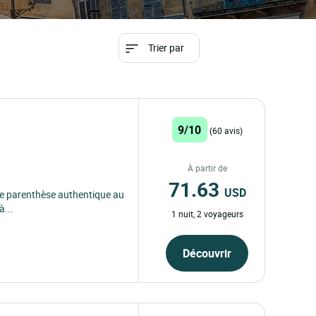
Trier par
9/10
(60 avis)
À partir de
71.63
USD
une parenthèse authentique au
à...
1 nuit, 2 voyageurs
Découvrir