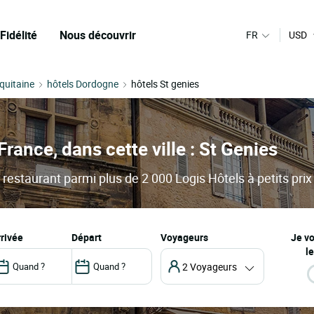
Fidélité
Nous découvrir
FR
USD
quitaine
hôtels Dordogne
hôtels St genies
France, dans cette ville : St Genies
 restaurant parmi plus de 2 000 Logis Hôtels à petits prix
arrivée
départ
Voyageurs
Je v
le
2 Voyageurs