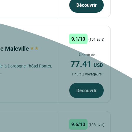
Découvrir
9.1/10
(101 avis)
ie Maleville
À partir de
77.41
USD
e la Dordogne, l'hôtel Pontet,
..
1 nuit, 2 voyageurs
Découvrir
9.6/10
(138 avis)