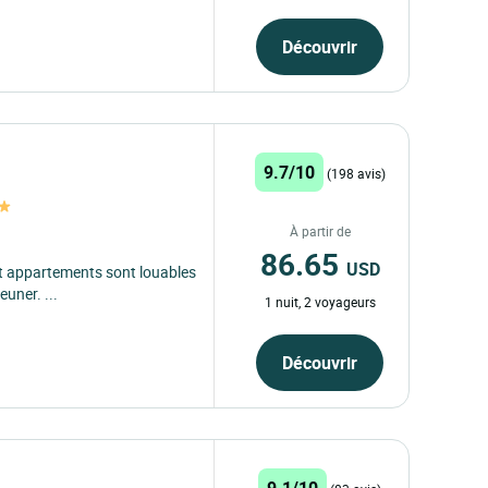
Découvrir
9.7/10
(198 avis)
À partir de
86.65
USD
t appartements sont louables
euner. ...
1 nuit, 2 voyageurs
Découvrir
9.1/10