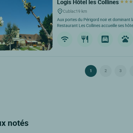
Logis Hôtel les Collines
Cublac
19 km
Aux portes du Périgord noir et dominant la 
Restaurant Les Collines accueille ses hôte
1
2
3
ux notés