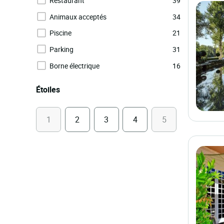
Restaurant
39
Animaux acceptés
34
Piscine
21
Parking
31
Borne électrique
16
Étoiles
1
2
3
4
5