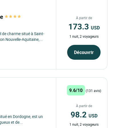
te
À partir de
173.3
USD
l de charme situé à Saint-
1 nuit, 2 voyageurs
on Nouvelle-Aquitaine,...
Découvrir
9.6/10
(131 avis)
À partir de
98.2
USD
itué en Dordogne, est un
gueux et de...
1 nuit, 2 voyageurs