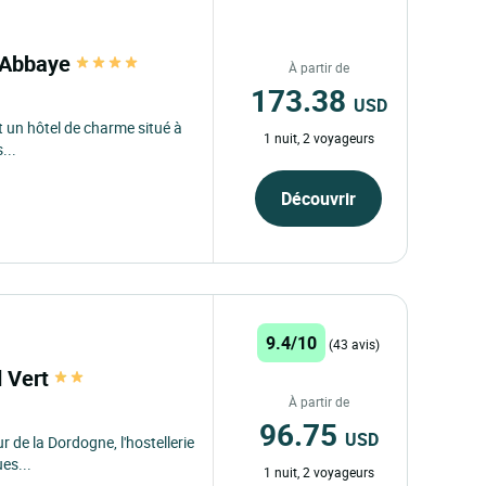
l'Abbaye
À partir de
173.38
USD
st un hôtel de charme situé à
1 nuit, 2 voyageurs
...
Découvrir
9.4/10
(43 avis)
d Vert
À partir de
96.75
USD
 de la Dordogne, l'hostellerie
es...
1 nuit, 2 voyageurs