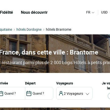
Fidélité
Nous découvrir
FR
USD
quitaine
hôtels Dordogne
hôtels Brantome
France, dans cette ville : Brantome
 restaurant parmi plus de 2 000 Logis Hôtels à petits prix
arrivée
départ
Voyageurs
Je v
le
2 Voyageurs