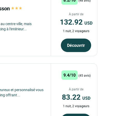
(48 avis)
isson
À partir de
132.92
USD
 au centre ville, mais
g à l'intérieur...
1 nuit, 2 voyageurs
Découvrir
9.4/10
(45 avis)
À partir de
ureux et personnalisé vous
83.22
ing offrant...
USD
1 nuit, 2 voyageurs