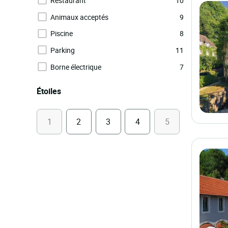
Restaurant
10
Animaux acceptés
9
Piscine
8
Parking
11
Borne électrique
7
Étoiles
1
2
3
4
5