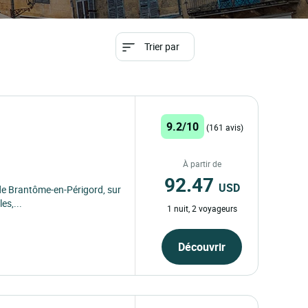
Trier par
9.2/10
(161 avis)
À partir de
92.47
USD
 de Brantôme-en-Périgord, sur
es,...
1 nuit, 2 voyageurs
Découvrir