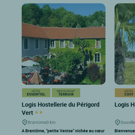
Logis Hostellerie du Périgord
Logis H
Vert
Brantome
0 km
Douville
A Brantôme, "petite Venise" nichée au cœur
Bienvenue 