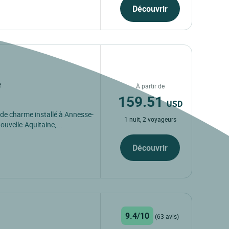
Découvrir
e
À partir de
159.51
USD
 de charme installé à Annesse-
1 nuit, 2 voyageurs
ouvelle-Aquitaine,...
Découvrir
9.4/10
(63 avis)