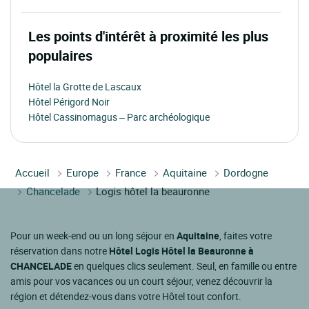
Les points d'intérêt à proximité les plus
populaires
Hôtel la Grotte de Lascaux
Hôtel Périgord Noir
Hôtel Cassinomagus – Parc archéologique
Accueil
Europe
France
Aquitaine
Dordogne
Chancelade
Logis hôtel la beauronne
Pour un week-end ou un long séjour en
Aquitaine
, faites votre
réservation dans notre
Hôtel Logis Hôtel la Beauronne à
CHANCELADE
en quelques clics seulement. Seul, en famille ou entre
amis pour vos vacances ou un court séjour, venez découvrir la
région et détendez-vous dans votre Hôtel tout confort.