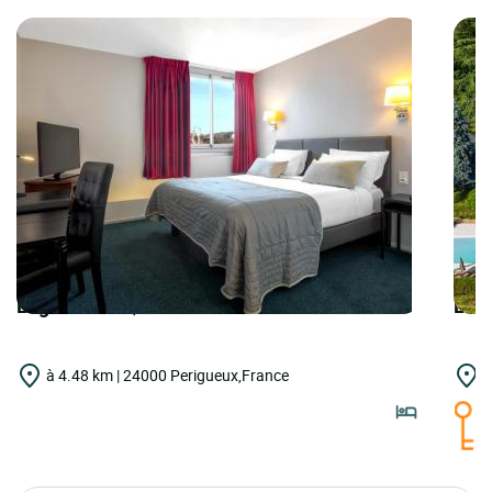
Logis Hôtels | Cit'Hotel Bristol
Logi
à 4.48 km | 24000 Perigueux,France
à