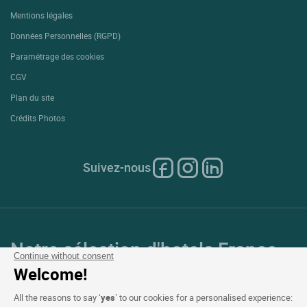
Mentions légales
Données Personnelles (RGPD)
Paramétrage des cookies
CGV
Plan du site
Crédits Photos
Suivez-nous
Notre sélection d'hotels France
Continue without consent
et en Europe
Welcome!
All the reasons to say ‘
yes
’ to our cookies for a personalised experience: