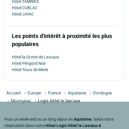
Hôtel TAMNIES
Hôtel CUBLAC
Hôtel JAYAC
Les points d'intérêt à proximité les plus
populaires
Hôtel la Grotte de Lascaux
Hôtel Périgord Noir
Hôtel Tours de Merle
Accueil
Europe
France
Aquitaine
Dordogne
Montignac
Logis hôtel le lascaux
Pour un week-end ou un long séjour en
Aquitaine
, faites votre
réservation dans notre
Hôtel Logis Hôtel le Lascaux à