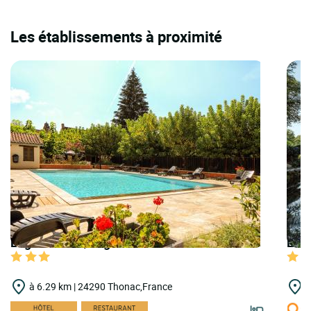
Les établissements à proximité
Logis Hôtels | Logis Hôtel Archambeau
Logi
à 6.29 km | 24290 Thonac,France
à