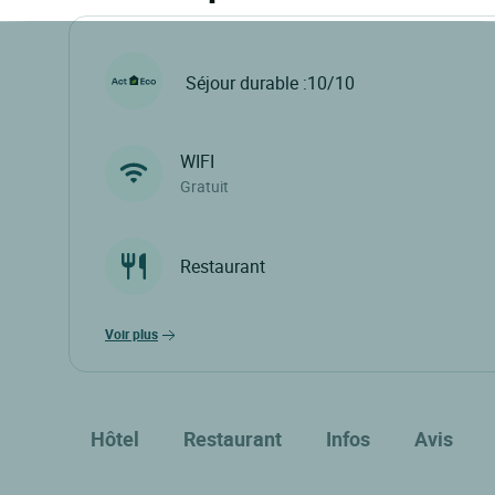
Séjour durable :10/10
WIFI
Gratuit
Restaurant
voir plus
Hôtel
Restaurant
Infos
Avis