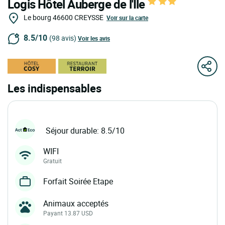
Logis Hôtel Auberge de l'Ile
Le bourg
46600
CREYSSE
Voir sur la carte
8.5/10
(98 avis)
Voir les avis
Les indispensables
Séjour durable: 8.5/10
WIFI
Gratuit
Forfait Soirée Etape
Animaux acceptés
Payant 13.87 USD