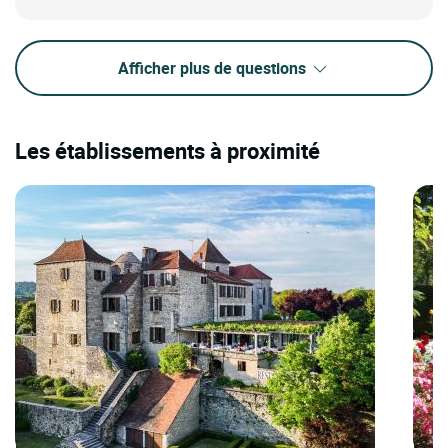
Afficher plus de questions
Les établissements à proximité
Logis Hôtels | Teritoria Hôtel la Terrasse
Logi