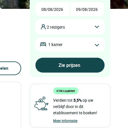
2 reizigers
1 kamer
elen
ETIK Loyaliteit
Verdien tot
5,5%
op uw
verblijf door in dit
etablissement te boeken!
Meer informatie