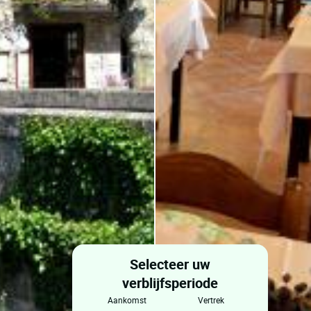
Selecteer uw
verblijfsperiode
aankomst
vertrek