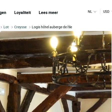
NL
USD
gen
Loyaliteit
Lees meer
Lot
Creysse
Logis hôtel auberge de l'ile