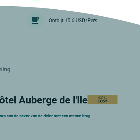
Ontbijt 15.6 USD/Pers
ning
ôtel Auberge de l'Ile
dorp aan de oever van de rivier met een stenen brug