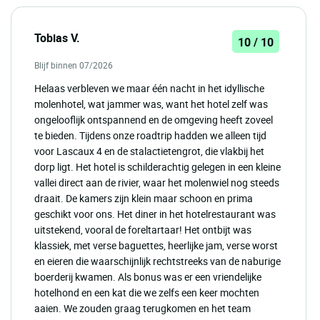
Tobias V.
10 / 10
Blijf binnen 07/2026
Helaas verbleven we maar één nacht in het idyllische
molenhotel, wat jammer was, want het hotel zelf was
ongelooflijk ontspannend en de omgeving heeft zoveel
te bieden. Tijdens onze roadtrip hadden we alleen tijd
voor Lascaux 4 en de stalactietengrot, die vlakbij het
dorp ligt. Het hotel is schilderachtig gelegen in een kleine
vallei direct aan de rivier, waar het molenwiel nog steeds
draait. De kamers zijn klein maar schoon en prima
geschikt voor ons. Het diner in het hotelrestaurant was
uitstekend, vooral de foreltartaar! Het ontbijt was
klassiek, met verse baguettes, heerlijke jam, verse worst
en eieren die waarschijnlijk rechtstreeks van de naburige
boerderij kwamen. Als bonus was er een vriendelijke
hotelhond en een kat die we zelfs een keer mochten
aaien. We zouden graag terugkomen en het team