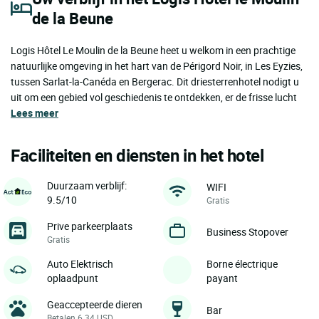
de la Beune
Logis Hôtel Le Moulin de la Beune heet u welkom in een prachtige
natuurlijke omgeving in het hart van de Périgord Noir, in Les Eyzies,
tussen Sarlat-la-Canéda en Bergerac. Dit driesterrenhotel nodigt u
uit om een gebied vol geschiedenis te ontdekken, er de frisse lucht
Lees meer
Faciliteiten en diensten in het hotel
Duurzaam verblijf:
WIFI
9.5/10
Gratis
Prive parkeerplaats
Business Stopover
Gratis
Auto Elektrisch
Borne électrique
oplaadpunt
payant
Geaccepteerde dieren
Bar
Betalen 6.34 USD