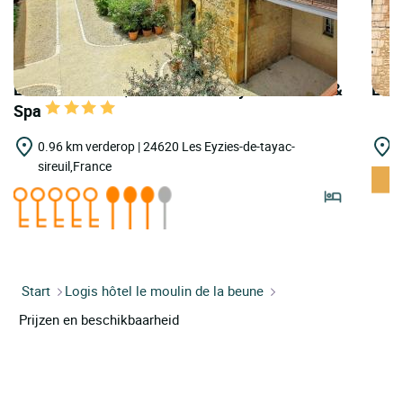
LOGIS HOTELS | Teritoria les Glycines Hôtel &
LOGI
Spa
0.96 km verderop | 24620 Les Eyzies-de-tayac-
7
sireuil,France
Start
Logis hôtel le moulin de la beune
Prijzen en beschikbaarheid