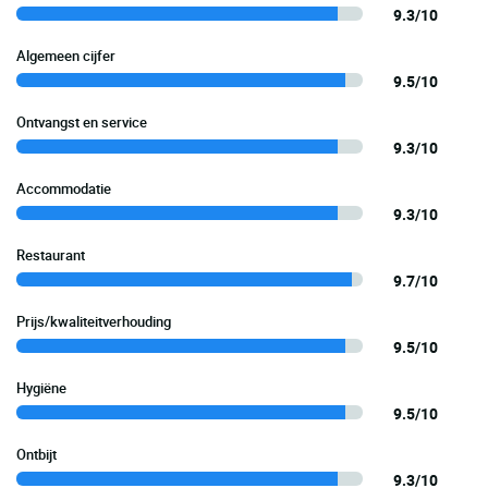
9.3/10
Algemeen cijfer
9.5/10
Ontvangst en service
9.3/10
Accommodatie
9.3/10
Restaurant
9.7/10
Prijs/kwaliteitverhouding
9.5/10
Hygiëne
9.5/10
Ontbijt
9.3/10