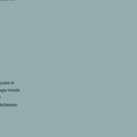
yzies in
ogis-Hotels
d
lichkeiten