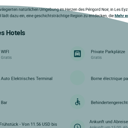
ivilegierten natürlichen Umgebung im Herzen des Périgord Noir, in Les Eyz
 lädt dazu ein, eine geschichtsträchtige Region zu entdecken, die
Mehr e
es Hotels
WIFI
Private Parkplätze
Gratis
Gratis
Auto Elektrisches Terminal
Borne électrique p
Bar
Behindertengerech
Ankunft und Abreis
Frühstück - Von 11.56 USD bis
Ankunft um 15:00, Ab