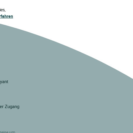
ies,
rfahren
ayant
ter Zugang
e
reise um