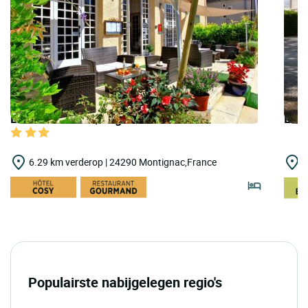
LOGIS HOTELS | Logis Hôtel le Lascaux
LOGI
6.29 km verderop | 24290 Montignac,France
1
Populairste nabijgelegen regio's