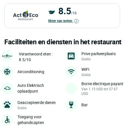
8.5
/10
Meer van weten
Faciliteiten en diensten in het restaurant
Prive parkeerplaats
Verantwoord eten :
Gratis
8.5/10
WIFI
Airconditioning
Gratis
Borne électrique payant
Auto Elektrisch
Van 1.15 USD tot 57.67
oplaadpunt
USD
Geaccepteerde dieren
Bar
Gratis
Toegang voor
gehandicapten