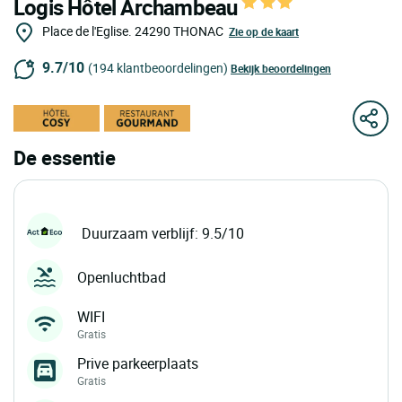
Logis Hôtel Archambeau
Place de l'Eglise.
24290
THONAC
Zie op de kaart
9.7/10
(194 klantbeoordelingen)
Bekijk beoordelingen
De essentie
Duurzaam verblijf: 9.5/10
Openluchtbad
WIFI
Gratis
Prive parkeerplaats
Gratis