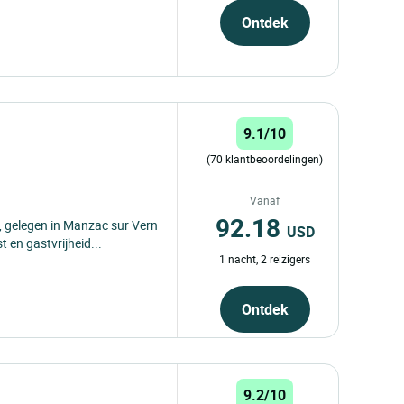
Ontdek
9.1/10
(70 klantbeoordelingen)
Vanaf
92.18
, gelegen in Manzac sur Vern
USD
 en gastvrijheid...
1 nacht, 2 reizigers
Ontdek
9.2/10