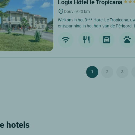
Logis Hôtel le Tropicana
Douville
20 km
Welkom in het 3*** Hotel Le Tropicana, u
ontspanning in het hart van de Périgord. 
1
2
3
e hotels