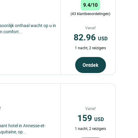
9.4/10
(43 klantbeoordelingen)
onlijk onthaal wacht op u in
Vanaf
en comfort...
82.96
USD
1 nacht, 2 reizigers
Ontdek
e
Vanaf
159
USD
ant hotel in Annesse-et-
1 nacht, 2 reizigers
quitaine, op...