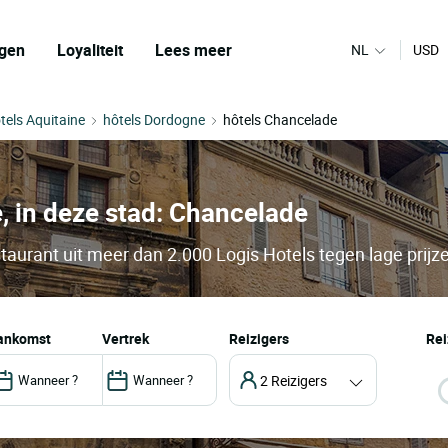
gen
Loyaliteit
Lees meer
NL
USD
tels Aquitaine
hôtels Dordogne
hôtels Chancelade
e, in deze stad: Chancelade
taurant uit meer dan 2.000 Logis Hotels tegen lage prijz
aankomst
vertrek
Reizigers
Rei
2 Reizigers