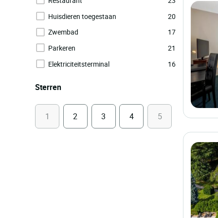
Restaurant
23
Huisdieren toegestaan
20
Zwembad
17
Parkeren
21
Elektriciteitsterminal
16
Sterren
1
2
3
4
5