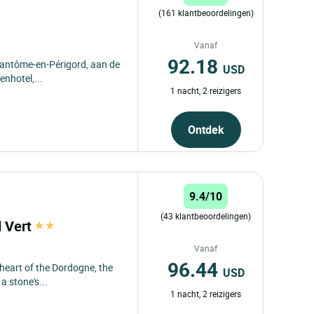
(161 klantbeoordelingen)
Vanaf
92.18
rantôme-en-Périgord, aan de
USD
enhotel,...
1 nacht, 2 reizigers
Ontdek
9.4/10
(43 klantbeoordelingen)
d Vert
Vanaf
96.44
 heart of the Dordogne, the
USD
a stone's...
1 nacht, 2 reizigers