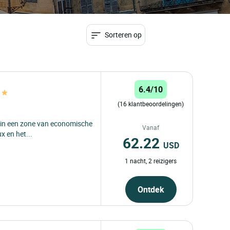
Sorteren op
6.4/10
(16 klantbeoordelingen)
, in een zone van economische
Vanaf
x en het...
62.22
USD
1 nacht, 2 reizigers
Ontdek