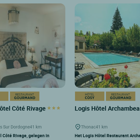
ôtel Côté Rivage
Logis Hôtel Archambe
s Sur Dordogne
41 km
Thonac
41 km
l Côté Rivage, gelegen in
Het Logis Hôtel Restaurant Arc