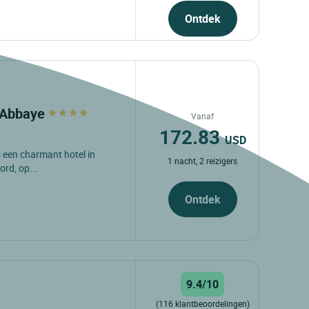
Ontdek
l'Abbaye
Vanaf
172.83
USD
is een charmant hotel in
1 nacht, 2 reizigers
ord, op...
Ontdek
9.4/10
(116 klantbeoordelingen)