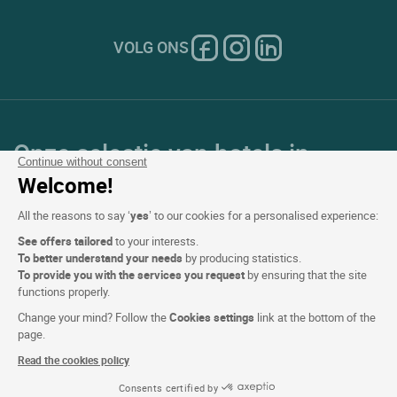
VOLG ONS
Onze selectie van hotels in
Continue without consent
Frankrijk en Europa
Welcome!
All the reasons to say ‘
yes
’ to our cookies for a personalised experience:
Top Landen
See offers tailored
to your interests.
To better understand your needs
by producing statistics.
Topregio's
To provide you with the services you request
by ensuring that the site
functions properly.
Top Steden
Change your mind? Follow the
Cookies settings
link at the bottom of the
page.
Top Hotels
Read the cookies policy
Consents certified by