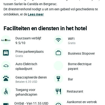
tussen Sarlat-la-Canéda en Bergerac.
Dit driesterrenhotel nodigt u uit om een gebied vol geschiedenis te
ontdekken, er de
Lees meer
Faciliteiten en diensten in het hotel
Duurzaam verblijf:
WIFI
9.5/10
Gratis
Prive parkeerplaats
Business Stopover
Gratis
Auto Elektrisch
Borne électrique
oplaadpunt
payant
Geaccepteerde dieren
Bar
Betalen 6.35 USD
Toegang voor
Restaurant
gehandicapten
Aankomst en vertrek
Ontbijt - Van 11.55 USD