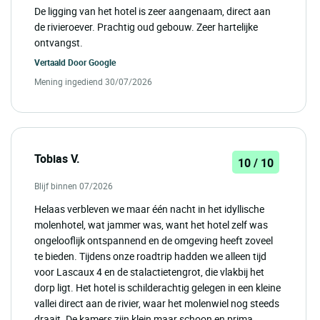
De ligging van het hotel is zeer aangenaam, direct aan
de rivieroever. Prachtig oud gebouw. Zeer hartelijke
ontvangst.
Vertaald Door
Google
Mening ingediend 30/07/2026
Tobias V.
10 / 10
Blijf binnen 07/2026
Helaas verbleven we maar één nacht in het idyllische
molenhotel, wat jammer was, want het hotel zelf was
ongelooflijk ontspannend en de omgeving heeft zoveel
te bieden. Tijdens onze roadtrip hadden we alleen tijd
voor Lascaux 4 en de stalactietengrot, die vlakbij het
dorp ligt. Het hotel is schilderachtig gelegen in een kleine
vallei direct aan de rivier, waar het molenwiel nog steeds
draait. De kamers zijn klein maar schoon en prima