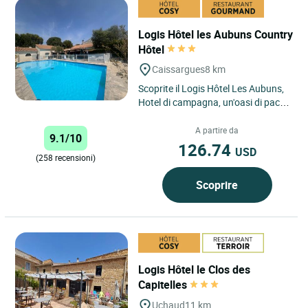
Logis Hôtel les Aubuns Country
Hôtel
Caissargues
8 km
Scoprite il Logis Hôtel Les Aubuns,
Hotel di campagna, un'oasi di pace
situata a Caissargues, a due passi
dalle famose città...
A partire da
9.1/10
126.74
USD
(258 recensioni)
Scoprire
Logis Hôtel le Clos des
Capitelles
Uchaud
11 km