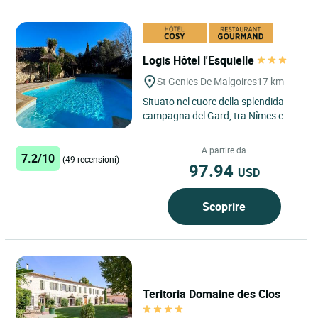
Logis Hôtel l'Esquielle
St Genies De Malgoires
17 km
Situato nel cuore della splendida
campagna del Gard, tra Nîmes e
Arles, il Logis Hôtel L'Esquielle a
Saint-Geniès-de-Malgoirès...
A partire da
7.2/10
(49 recensioni)
97.94
USD
Scoprire
Teritoria Domaine des Clos