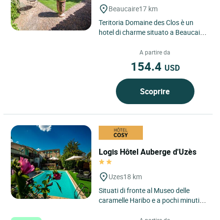
Beaucaire
17 km
Teritoria Domaine des Clos è un
hotel di charme situato a Beaucaire,
nel dipartimento del Gard, in
Occitania, nel punto...
A partire da
154.4
USD
Scoprire
Logis Hôtel Auberge d'Uzès
Uzes
18 km
Situati di fronte al Museo delle
caramelle Haribo e a pochi minuti
dal centro della città di Uzès, prima
città ducale...