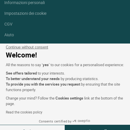
Informazioni personali
Impostazioni dei cookie
CGV
Aiuto
Mappa del sito
Continue without consent
Welcome!
Crediti fotografici
All the reasons to say ‘
yes
’ to our cookies for a personalised experience:
Seguici
See offers tailored
to your interests.
Facebook
Instagram
To better understand your needs
by producing statistics.
To provide you with the services you request
by ensuring that the site
functions properly.
Linkedin
Change your mind? Follow the
Cookies settings
link at the bottom of the
page.
Read the cookies policy
Consents certified by
Logis Hotels copyright © 2026 Tutti i diritti riservati - CGV. Powered