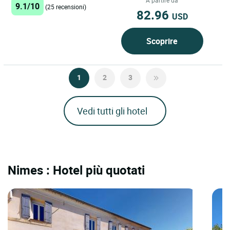
A partire da
9.1/10
(25 recensioni)
82.96
USD
Scoprire
1
2
3
Vedi tutti gli hotel
Nimes : Hotel più quotati