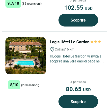
scoperta si incontrano nel...
A partire da
9.7/10
(85 recensioni)
102.55
USD
Scoprire
Logis Hôtel Le Gardon
Collias
16 km
Il Logis Hôtel Le Gardon vi invita a
scoprire una vera oasi di pace nel
cuore dell’Occitania, a Collias, un
incantevole...
A partire da
8/10
(2 recensioni)
80.65
USD
Scoprire