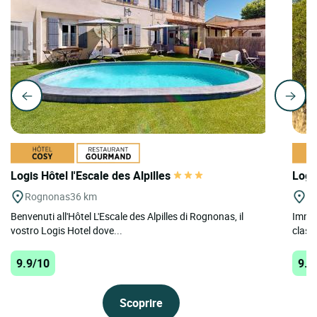
Logis Hôtel l'Escale des Alpilles
Logi
Rognonas
36 km
Mo
Benvenuti all'Hôtel L'Escale des Alpilles di Rognonas, il
Immer
vostro Logis Hotel dove...
class
9.9/10
9.8
Scoprire