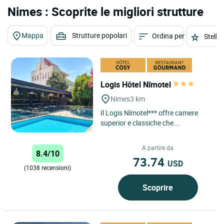
Nimes : Scoprite le migliori strutture
Mappa
Strutture popolari
Ordina per
Stelle
Logis Hôtel Nîmotel
Nimes
3 km
Il Logis Nîmotel*** offre camere
superior e classiche che
garantiscono un elevato standard
di comfort e un'alta qualità...
A partire da
8.4/10
73.74
USD
(1038 recensioni)
Scoprire