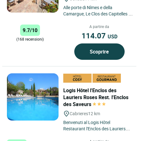
Alle porte di Nîmes e della
Camargue, Le Clos des Capitelles è
una struttura piccola e
affascinante. Composto da 12
A partire da
9.7/10
camere,...
114.07
USD
(168 recensioni)
Scoprire
Logis Hôtel l'Enclos des
Lauriers Roses Rest. l'Enclos
des Saveurs
Cabrieres
12 km
Benvenuti al Logis Hôtel
Restaurant l'Enclos des Lauriers
Roses, un luogo unico dove relax e