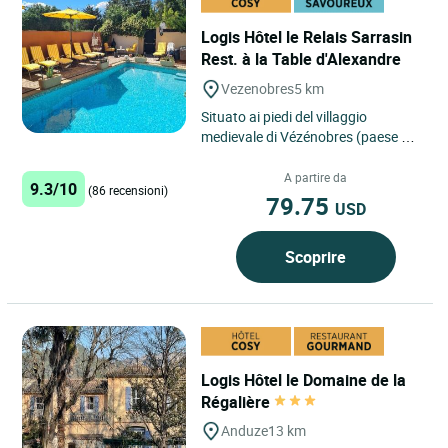
Logis Hôtel le Relais Sarrasin
Rest. à la Table d'Alexandre
Vezenobres
5 km
Situato ai piedi del villaggio
medievale di Vézénobres (paese dei
fichi), il Relais Sarrasin è una
dimora privata dal...
A partire da
9.3/10
(86 recensioni)
79.75
USD
Scoprire
Logis Hôtel le Domaine de la
Régalière
Anduze
13 km