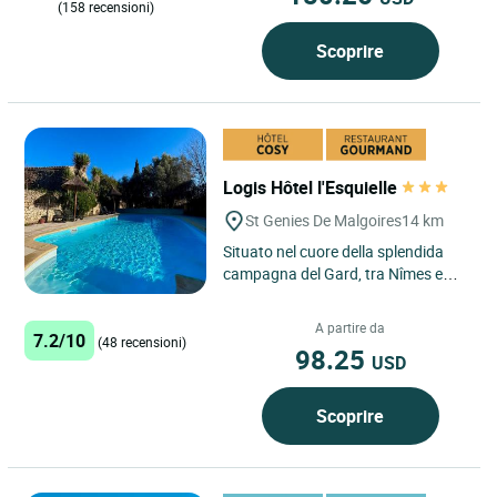
(158 recensioni)
Scoprire
Logis Hôtel l'Esquielle
St Genies De Malgoires
14 km
Situato nel cuore della splendida
campagna del Gard, tra Nîmes e
Arles, il Logis Hôtel L'Esquielle a
Saint-Geniès-de-Malgoirès...
A partire da
7.2/10
(48 recensioni)
98.25
USD
Scoprire