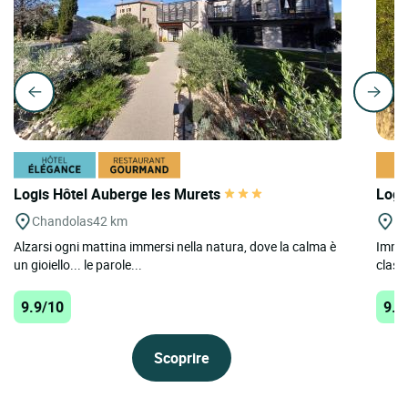
Logis Hôtel Auberge les Murets
Logi
Chandolas
42 km
Mo
Alzarsi ogni mattina immersi nella natura, dove la calma è
Immer
un gioiello... le parole...
class
9.9/10
9.8
Scoprire