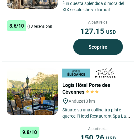
È in questa splendida dimora del
XIX secolo che vi diamo il
benvenuto per il vostro soggiorno a
Portes des Cévennes, a...
A partire da
8.6/10
(13 recensioni)
127.15
USD
Scoprire
Logis Hôtel Porte des
Cévennes
Anduze
13 km
Situato su una collina tra pini e
querce, l'Hotel Restaurant Spa La
Porte des Cévennes ad Anduze
gode di una posizione privilegiata...
A partire da
9.8/10
150.26
USD