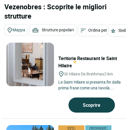
Vezenobres : Scoprite le migliori
strutture
Mappa
Strutture popolari
Ordina per
Stelle
Teritoria Restaurant le Saint
Hilaire
St Hilaire De Brethmas
3 km
Le Saint Hilaire si presenta fin dalla
prima frase come una tavola
attenta al proprio ambiente, situata
a Saint-Hilaire-de-Brethmas,...
Scoprire