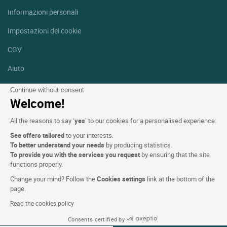
Informazioni personali
Impostazioni dei cookie
CGV
Aiuto
Mappa del sito
Continue without consent
Welcome!
Crediti fotografici
All the reasons to say ‘
yes
’ to our cookies for a personalised experience:
Seguici
See offers tailored
to your interests.
Facebook
Instagram
To better understand your needs
by producing statistics.
To provide you with the services you request
by ensuring that the site
functions properly.
Linkedin
Change your mind? Follow the
Cookies settings
link at the bottom of the
page.
Read the cookies policy
Consents certified by