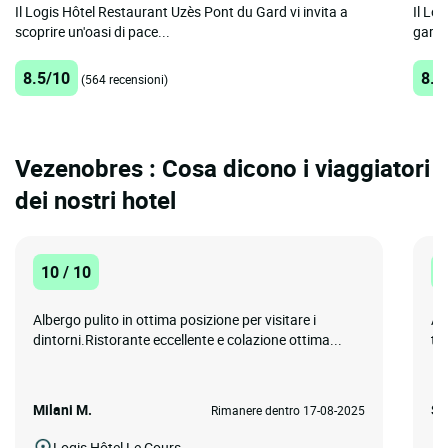
Il Logis Hôtel Restaurant Uzès Pont du Gard vi invita a
Il Lo
scoprire un'oasi di pace...
garan
8.5/10
8.4
(564 recensioni)
Vezenobres : Cosa dicono i viaggiatori
dei nostri hotel
10 / 10
1
Albergo pulito in ottima posizione per visitare i
Al
dintorni.Ristorante eccellente e colazione ottima...
tu
Milani M.
St
Rimanere dentro 17-08-2025
Logis Hôtel Le Cours