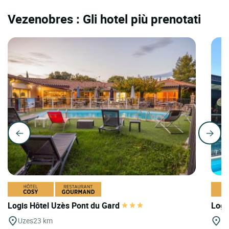
Vezenobres : Gli hotel più prenotati
Logis Hôtel Uzès Pont du Gard
Logi
Uzes
23 km
N