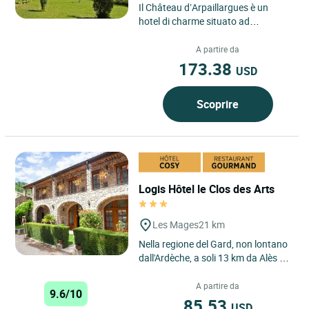
Il Château d’Arpaillargues è un
hotel di charme situato ad
Arpaillargues-et-Aureillac, nel
dipartimento del Gard, in...
A partire da
173.38
USD
Scoprire
Logis Hôtel le Clos des Arts
Les Mages
21 km
Nella regione del Gard, non lontano
dall'Ardèche, a soli 13 km da Alès e
a 5 km da Saint Ambroix, nel cuore
della prestigiosa...
A partire da
9.6/10
85.53
USD