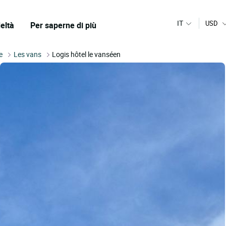
IT
USD
eltà
Per saperne di più
e
Les vans
Logis hôtel le vanséen