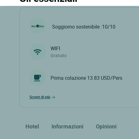
Soggiorno sostenibile :10/10
WIFI
Gratuito
Prima colazione 13.83 USD/Pers
scopri di più
Hotel
Informazioni
Opinioni