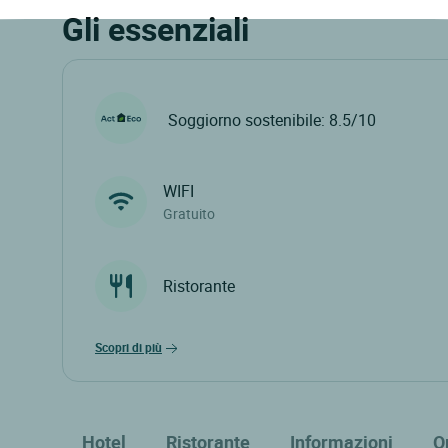
Gli essenziali
Soggiorno sostenibile: 8.5/10
WIFI
Gratuito
Ristorante
scopri di più
Hotel
Ristorante
Informazioni
O