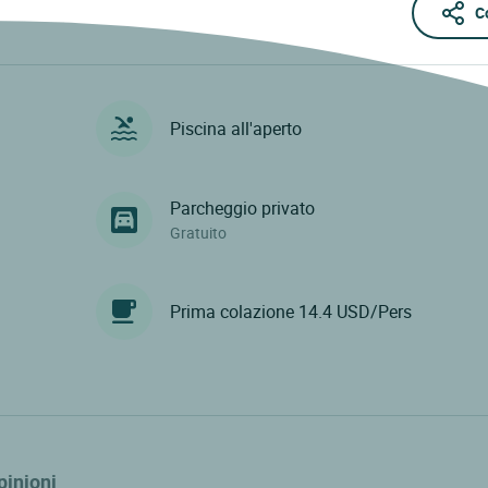
C
Piscina all'aperto
Parcheggio privato
Gratuito
Prima colazione 14.4 USD/Pers
pinioni