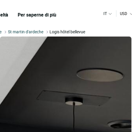
IT
USD
eltà
Per saperne di più
e
St martin d'ardeche
Logis hôtel bellevue