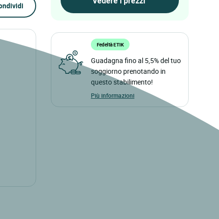
ondividi
Fedeltà ETIK
Guadagna fino al 5,5% del tuo
soggiorno prenotando in
questo stabilimento!
Più informazioni