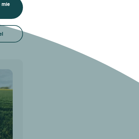
e mie
el