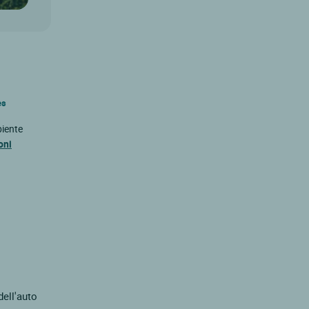
es
biente
oni
dell'auto