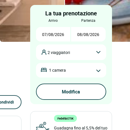
La tua prenotazione
arrivo
partenza
2 viaggiatori
1 camera
ondividi
Fedeltà ETIK
Guadagna fino al 5,5% del tuo