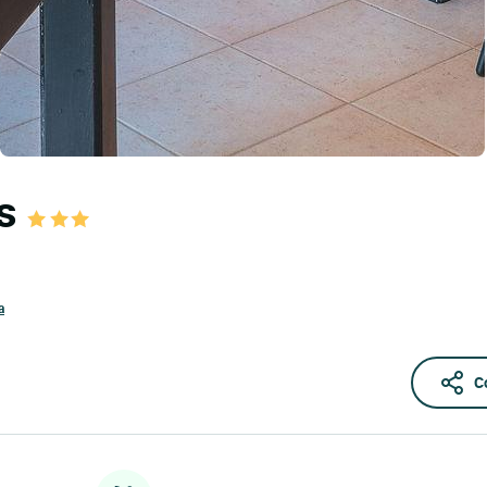
as
a
C