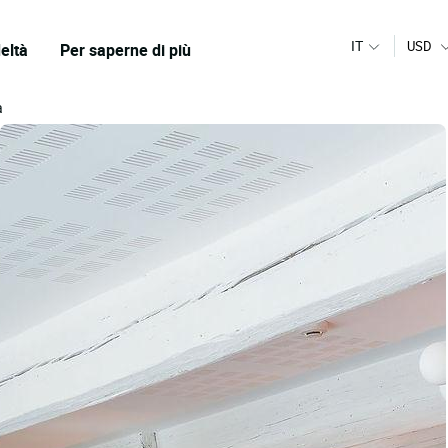
IT
USD
eltà
Per saperne di più
à