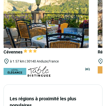
Logis Hôtels | Logis Hôtel Porte des
Logi
Cévennes
Rég
à 1.57 km | 30140 Anduze,France
à
Les régions à proximité les plus
populaires