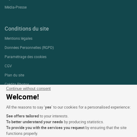
Média-Presse
Conditions du site
Mentions légales
Données Personnelles (RGPD)
Paramétrage des cookies
CGV
Plan du site
Crédits Photos
Continue without consent
Welcome!
Suivez-nous
All the reasons to say ‘
yes
’ to our cookies for a personalised experience:
See offers tailored
to your interests.
To better understand your needs
by producing statistics.
To provide you with the services you request
by ensuring that the site
functions properly.