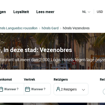
gen
Loyaliteit
Lees meer
NL
USD
tels Languedoc-roussillon
hôtels Gard
hôtels Vezenobres
e, in deze stad: Vezenobres
taurant uit meer dan 2.000 Logis Hotels tegen lage prijz
aankomst
vertrek
Reizigers
Rei
2 Reizigers