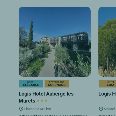
Logis Hôtel Auberge les
Logis H
Murets
Chandolas
42 km
Montcl