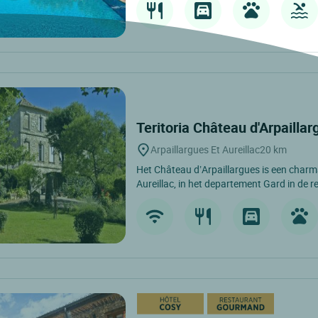
Teritoria Château d'Arpailla
Arpaillargues Et Aureillac
20 km
Het Château d’Arpaillargues is een charma
Aureillac, in het departement Gard in de re