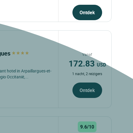
Ontdek
rgues
Vanaf
172.83
USD
nt hotel in Arpaillargues-et-
1 nacht, 2 reizigers
gio Occitanië,...
Ontdek
9.6/10