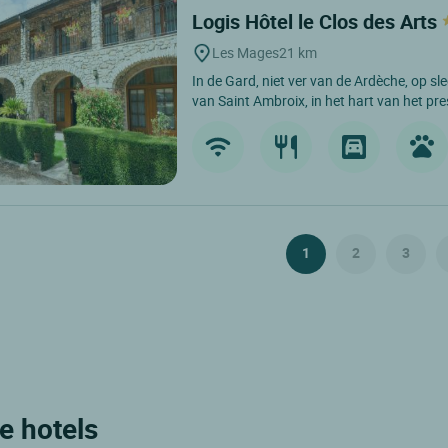
Logis Hôtel le Clos des Arts
Les Mages
21 km
In de Gard, niet ver van de Ardèche, op s
van Saint Ambroix, in het hart van het pres
1
2
3
e hotels