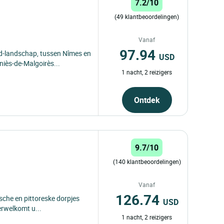
7.2/10
(49 klantbeoordelingen)
Vanaf
97.94
rd-landschap, tussen Nîmes en
USD
eniès-de-Malgoirès...
1 nacht, 2 reizigers
Ontdek
9.7/10
(140 klantbeoordelingen)
Vanaf
126.74
ische en pittoreske dorpjes
USD
rwelkomt u...
1 nacht, 2 reizigers