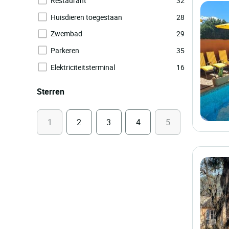
Restaurant
32
Huisdieren toegestaan
28
Zwembad
29
Parkeren
35
Elektriciteitsterminal
16
Sterren
1
2
3
4
5