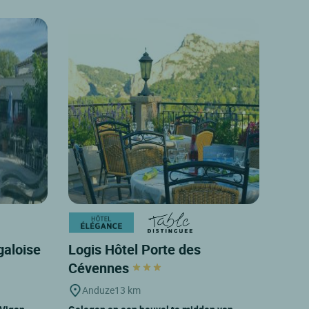
galoise
Logis Hôtel Porte des
Cévennes
Anduze
13 km