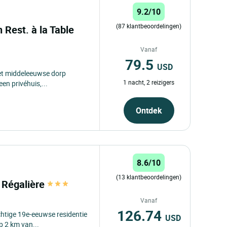
9.2/10
(87 klantbeoordelingen)
n Rest. à la Table
Vanaf
79.5
USD
het middeleeuwse dorp
1 nacht, 2 reizigers
en privéhuis,...
Ontdek
8.6/10
(13 klantbeoordelingen)
a Régalière
Vanaf
126.74
chtige 19e-eeuwse residentie
USD
p 2 km van...