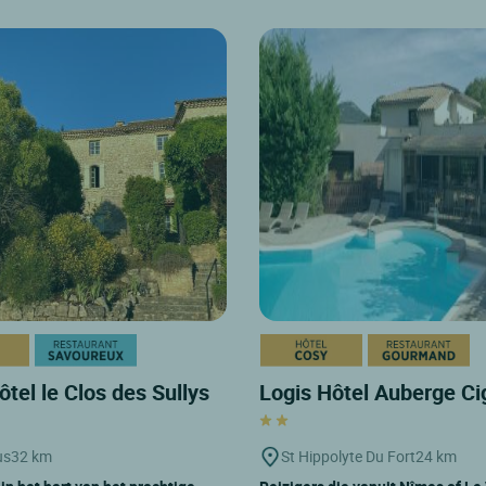
ôtel le Clos des Sullys
Logis Hôtel Auberge Ci
us
32 km
St Hippolyte Du Fort
24 km