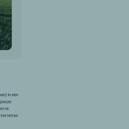
oen) in een
 pauze.
om te
rote terras