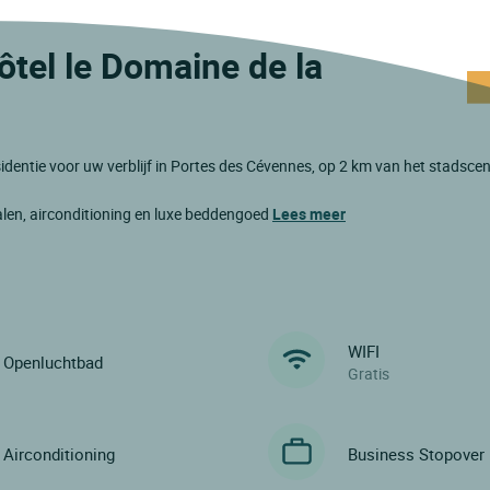
Hôtel le Domaine de la
identie voor uw verblijf in Portes des Cévennes, op 2 km van het stadsc
len, airconditioning en luxe beddengoed
Lees meer
WIFI
Openluchtbad
Gratis
Airconditioning
Business Stopover