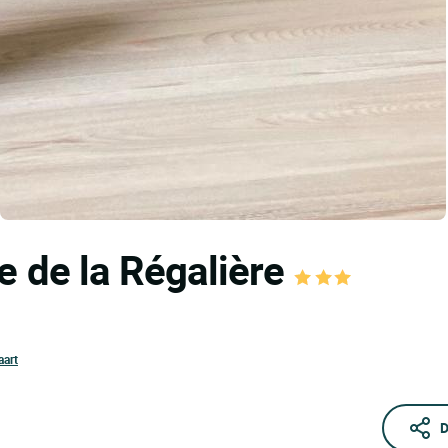
e de la Régalière
aart
D