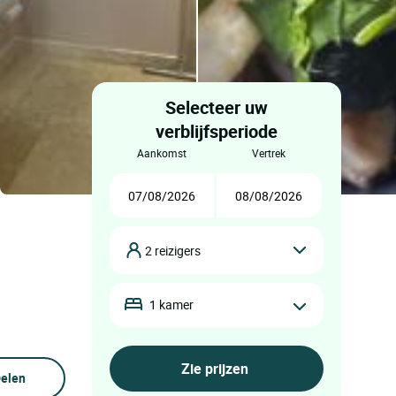
Selecteer uw
verblijfsperiode
aankomst
vertrek
2 reizigers
1 kamer
elen