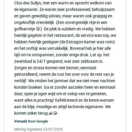
Clos des Sullys, met een warm en oprecht welkom van
de eigenaren. Ze waren zeer professioneel, behulpzaam
en gaven geweldig advies, maar waren ook grappig en
ongelooflijk vriendelijk. (Een onvergetelijk ritje in een
golfkarretje 😜). De plek is subliem en vredig. We hebben
heerlijk gegeten in het restaurant, de service was top, we
hebben heerlijk geslapen (de Estragon-kamer was ruim)
en het ontbijt was verrukkelijk. Bovenal heb je hier alle
tijd om te ontspannen, zonder enige druk. Let op: het
zwembad is 24/7 geopend, wat zeer zeldzaam is.
Zorgen en stress komen niet binnen; eenmaal
geïnstalleerd, neemt de rust het over voor de rest van je
verblijf. We vinden het jammer dat we niet meer nachten
konden boeken. Ga er zonder aarzelen heen en eenmaal
daar, open je ogen wijd om er volop van te genieten,
want alles is prachtig! Gefeliciteerd en de beste wensen
aan de blije, moedige en altijd lachende eigenaren. We
komen zeker terug 🙏😘
Vertaald Door
Google
Mening ingediend 23/07/2026