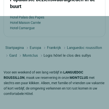
buurt
Hotel Palais des Papes
Hotel Maison Carrée
Hotel Camargue
Startpagina
Europa
Frankrijk
Languedoc roussillon
Gard
Montclus
Logis hôtel le clos des sullys
Voor een weekend of een lang verblijf in
LANGUEDOC
ROUSSILLON
, maak uw reservering in onze
MONTCLUS
met
slechts een paar klikken. Alleen, met familie of vrienden uw vakantie
of kort verblijf, de omgeving verkennen en tot rust komen in uw
comfortabele Hôtel.