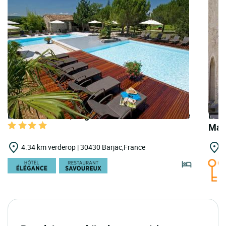
LOGIS HOTELS | Logis Hôtel le Mas du Terme
LOGI
Mai
4.34 km verderop | 30430 Barjac,France
7