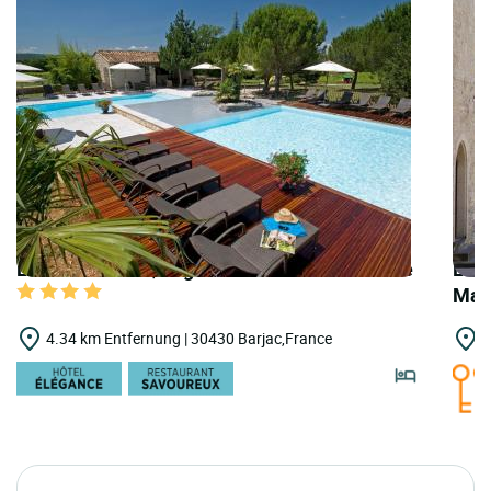
LOGIS HOTELS | Logis Hôtel le Mas du Terme
LOGI
Mai
4.34 km Entfernung | 30430 Barjac,France
7