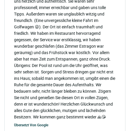
uns herzlich und authentisch. Sie waren sehr
professionell, immer erreichbar und gaben uns tolle
Tipps. Außerdem waren sie unglaublich witzig und
freundlich. (Eine unvergessliche kleine Fahrt im
Golfwagen 😜). Der Ort ist einfach traumhaft und
friedlich. Wir haben im Restaurant hervorragend
gegessen, der Service war erstklassig, wir haben
wunderbar geschlafen (das Zimmer Estragon war
geräumig) und das Frühstück war köstlich. Vor allem
aber hat man Zeit zum Entspannen, ganz ohne Druck.
Übrigens: Der Pool ist rund um die Uhr geöffnet, was
sehr selten ist. Sorgen und Stress dringen gar nicht erst
ins Haus; sobald man angekommen ist, umgibt einen die
Ruhe für die gesamte Dauer des Aufenthalts. Wir
bedauern sehr, nicht länger bleiben zu können. Zögern
Sie nicht und genießen Sie diesen Ort in vollen Zügen,
denn er ist wunderschön! Herzlichen Glückwunsch und
alles Gute den glücklichen, mutigen und lächelnden
Besitzern. Wir kommen ganz bestimmt wieder 🙏😘
Übersetzt Von
Google