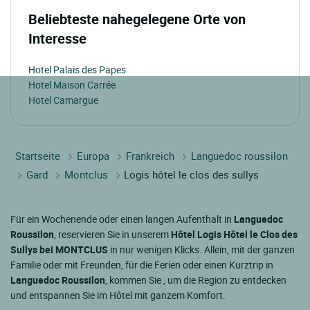
Beliebteste nahegelegene Orte von
Interesse
Hotel Palais des Papes
Hotel Maison Carrée
Hotel Camargue
Startseite
Europa
Frankreich
Languedoc roussilon
Gard
Montclus
Logis hôtel le clos des sullys
Für ein Wochenende oder einen langen Aufenthalt in
Languedoc
Roussilon
, reservieren Sie in unserem
Hôtel Logis Hôtel le Clos des
Sullys bei MONTCLUS
in nur wenigen Klicks. Allein, mit der ganzen
Familie oder mit Freunden, für die Ferien oder einen Kurztrip in
Languedoc Roussilon
, kommen Sie , um die Region zu entdecken
und entspannen Sie im Hôtel mit ganzem Komfort.