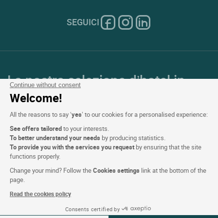
SEGUICI
La nostra selezione d’hotel in
Continue without consent
Francia e in Europa
Welcome!
All the reasons to say ‘
yes
’ to our cookies for a personalised experience:
Top Paesi
See offers tailored
to your interests.
To better understand your needs
by producing statistics.
Top Regioni
To provide you with the services you request
by ensuring that the site
functions properly.
Top Città
Change your mind? Follow the
Cookies settings
link at the bottom of the
page.
Top Hotel
Read the cookies policy
Consents certified by