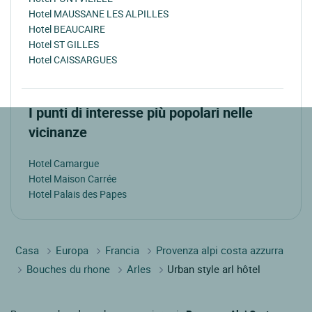
Hotel MAUSSANE LES ALPILLES
Hotel BEAUCAIRE
Hotel ST GILLES
Hotel CAISSARGUES
I punti di interesse più popolari nelle
vicinanze
Hotel Camargue
Hotel Maison Carrée
Hotel Palais des Papes
Casa
Europa
Francia
Provenza alpi costa azzurra
Bouches du rhone
Arles
Urban style arl hôtel