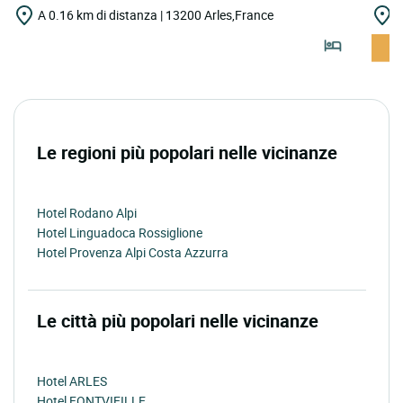
A 0.16 km di distanza | 13200 Arles,France
A
Le regioni più popolari nelle vicinanze
Hotel Rodano Alpi
Hotel Linguadoca Rossiglione
Hotel Provenza Alpi Costa Azzurra
Le città più popolari nelle vicinanze
Hotel ARLES
Hotel FONTVIEILLE