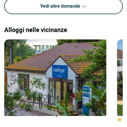
Vedi altre domande
Alloggi nelle vicinanze
LOGIS HOTELS | Noemys Arles
LOGI