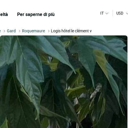
IT
USD
eltà
Per saperne di più
e
Gard
Roquemaure
Logis hôtel le clément v