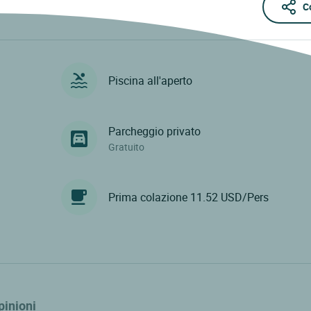
C
Piscina all'aperto
Parcheggio privato
Gratuito
Prima colazione 11.52 USD/Pers
pinioni