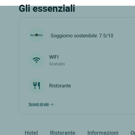
Gli essenziali
Soggiorno sostenibile: 7.5/10
WIFI
Gratuito
Ristorante
scopri di più
Hotel
Ristorante
Informazioni
O