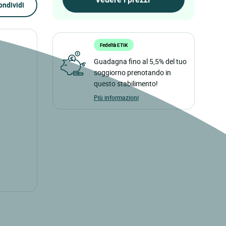
ondividi
Fedeltà ETIK
Guadagna fino al 5,5% del tuo
soggiorno prenotando in
questo stabilimento!
Più informazioni