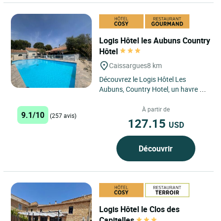
Logis Hôtel les Aubuns Country
Hôtel
Caissargues
8 km
Découvrez le Logis Hôtel Les
Aubuns, Country Hotel, un havre de
paix niché à Caissargues, à
quelques encablures des...
À partir de
9.1/10
(257 avis)
127.15
USD
Découvrir
Logis Hôtel le Clos des
Capitelles