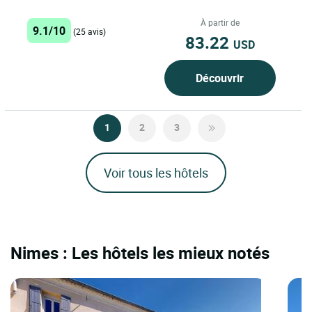
centre ville d'Uzès, 1ère Cité Ducale
de France, nous...
À partir de
9.1/10
(25 avis)
83.22
USD
Découvrir
1
2
3
Voir tous les hôtels
Nimes : Les hôtels les mieux notés