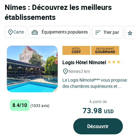
Nimes : Découvrez les meilleurs
établissements
Carte
Équipements populaires
Trier par
É
Logis Hôtel Nîmotel
Nimes
3 km
Le Logis Nîmotel*** vous propose
des chambres supérieures et
classiques qui offrent un standing
et un cadre de séjour...
À partir de
8.4/10
(1033 avis)
73.98
USD
Découvrir