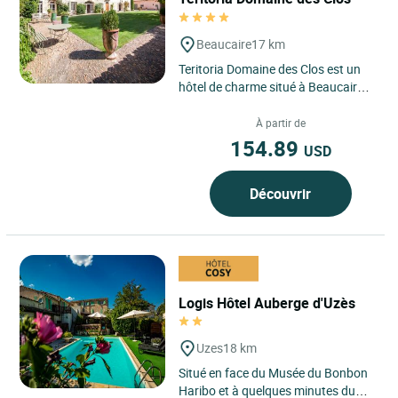
Beaucaire
17 km
Teritoria Domaine des Clos est un
hôtel de charme situé à Beaucaire,
dans le Gard, en Occitanie, à la
rencontre naturelle...
À partir de
154.89
USD
Découvrir
Logis Hôtel Auberge d'Uzès
Uzes
18 km
Situé en face du Musée du Bonbon
Haribo et à quelques minutes du