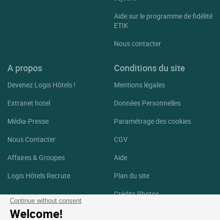
Aide sur le programme de fidélité
ETIK
Nous contacter
A propos
Conditions du site
Devenez Logis Hôtels !
Mentions légales
Extranet hotel
Données Personnelles
Média-Presse
Paramétrage des cookies
Nous Contacter
CGV
Affaires & Groupes
Aide
Logis Hôtels Recrute
Plan du site
Crédits Photos
Continue without consent
Welcome!
Suivez-nous