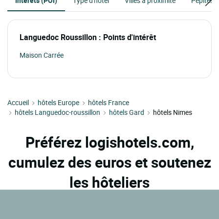
Intérêts (POI)
Type d'hôtel
Villes à proximité
Pépites à
Languedoc Roussillon : Points d'intérêt
Maison Carrée
Accueil
hôtels Europe
hôtels France
hôtels Languedoc-roussillon
hôtels Gard
hôtels Nimes
Préférez logishotels.com,
cumulez des euros et soutenez
les hôteliers