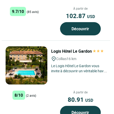
Roses, un lieu unique où détente et
découverte se rencontrent...
À partir de
9.7/10
(85 avis)
102.87
USD
Découvrir
Logis Hôtel Le Gardon
Collias
16 km
Le Logis Hôtel Le Gardon vous
invite à découvrir un véritable havre
de paix au cœur de l’Occitanie,
niché à Collias,...
À partir de
8/10
(2 avis)
80.91
USD
Découvrir