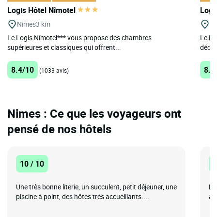
Logis Hôtel Nîmotel
Logi
Nimes
3 km
Uz
Le Logis Nîmotel*** vous propose des chambres
Le Lo
supérieures et classiques qui offrent...
décou
8.4/10
8.5
(1033 avis)
Nimes : Ce que les voyageurs ont
pensé de nos hôtels
10 / 10
1
Une très bonne literie, un succulent, petit déjeuner, une
Pa
piscine à point, des hôtes très accueillants....
ag