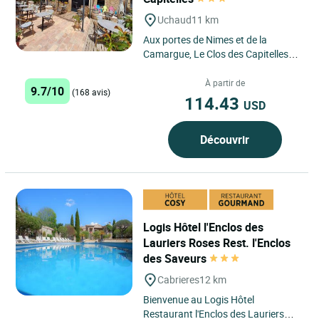
Uchaud
11 km
Aux portes de Nimes et de la
Camargue, Le Clos des Capitelles
est un petit établissement de
charme . Composé de 12
À partir de
9.7/10
(168 avis)
chambres...
114.43
USD
Découvrir
Logis Hôtel l'Enclos des
Lauriers Roses Rest. l'Enclos
des Saveurs
Cabrieres
12 km
Bienvenue au Logis Hôtel
Restaurant l'Enclos des Lauriers