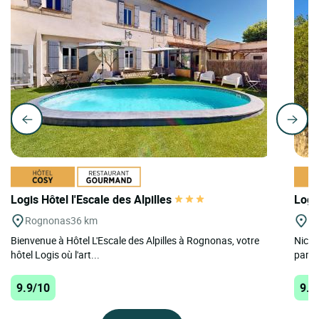
Logis Hôtel l'Escale des Alpilles
Logi
Rognonas
36 km
Mo
Bienvenue à Hôtel L'Escale des Alpilles à Rognonas, votre
Niché
hôtel Logis où l'art...
parmi 
9.9/10
9.8