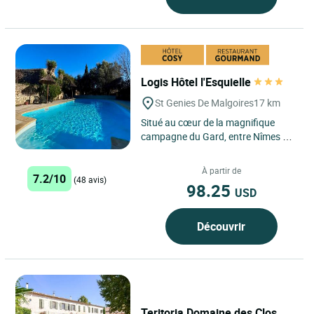
Logis Hôtel l'Esquielle
St Genies De Malgoires
17 km
Situé au cœur de la magnifique
campagne du Gard, entre Nîmes et
Arles, le Logis Hôtel L'Esquielle à
Saint-Geniès-de-Malgoirès...
À partir de
7.2/10
(48 avis)
98.25
USD
Découvrir
Teritoria Domaine des Clos