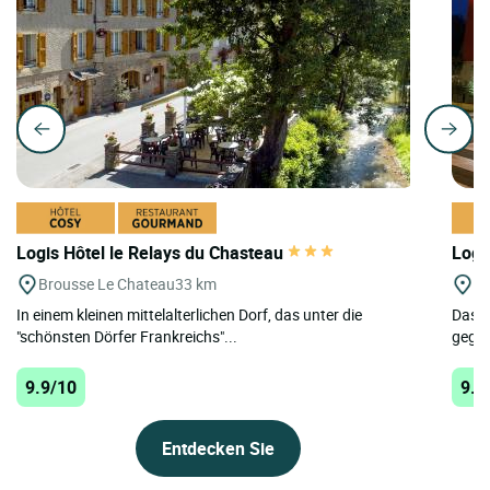
Logis Hôtel le Relays du Chasteau
Logi
Brousse Le Chateau
33 km
On
In einem kleinen mittelalterlichen Dorf, das unter die
Das g
"schönsten Dörfer Frankreichs"...
gegen
9.9/10
9.8
Entdecken Sie