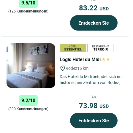
9.5/10
Familie...
83.22
USD
(125 Kundenmeinungen)
Entdecken Sie
Logis Hôtel du Midi
Rodez
15 km
Das Hotel du Midi befindet sich im
historischen Zentrum von Rodez,
gegenüber der großartigen
gotischen Kathedrale und nur...
Ab
9.2/10
73.98
USD
(390 Kundenmeinungen)
Entdecken Sie