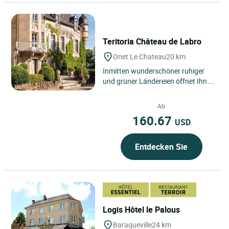
Teritoria Château de Labro
Onet Le Chateau
20 km
Inmitten wunderschöner ruhiger
und grüner Ländereien öffnet Ihnen
das Schloss Labro seine Tore und
erzählt seine Geschichte....
Ab
160.67
USD
Entdecken Sie
Logis Hôtel le Palous
Baraqueville
24 km