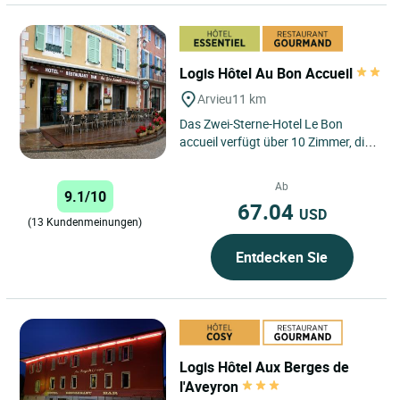
Logis Hôtel Au Bon Accueil
Arvieu
11 km
Das Zwei-Sterne-Hotel Le Bon
accueil verfügt über 10 Zimmer, die
alle mit Wifi ausgestattet sind. Ob
Sie allein, als...
Ab
9.1/10
67.04
USD
(13 Kundenmeinungen)
Entdecken Sie
Logis Hôtel Aux Berges de
l'Aveyron