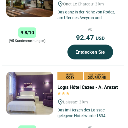
Onet Le Chateau
13 km
Das ganz in der Nähe von Rodez,
am Ufer des Aveyron und
gegenüber des Schlosses La
Roquette gelegene Hotel „Aux
Ab
9.8/10
Berges...
92.47
USD
(95 Kundenmeinungen)
Entdecken Sie
Logis Hôtel Cazes - A. Arazat
Laissac
13 km
Das im Herzen des Laissac
gelegene Hotel wurde 1834
gegründet und wird seit nunmehr 7
Generationen von derselben
Ab