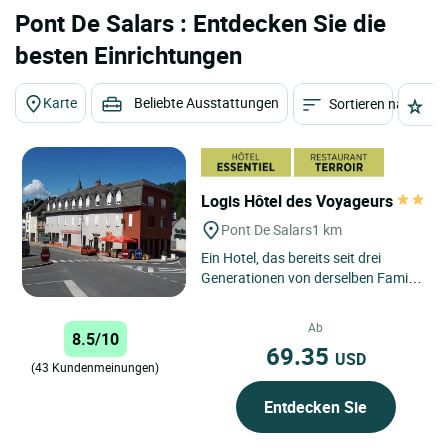
Pont De Salars : Entdecken Sie die
besten Einrichtungen
Karte
Beliebte Ausstattungen
Sortieren nach
St
Logis Hôtel des Voyageurs
Pont De Salars
1 km
Ein Hotel, das bereits seit drei
Generationen von derselben Familie
geführt wird. Diese ehemalige
Relaisstation der Salzstraße...
Ab
8.5/10
69.35
USD
(43 Kundenmeinungen)
Entdecken Sie