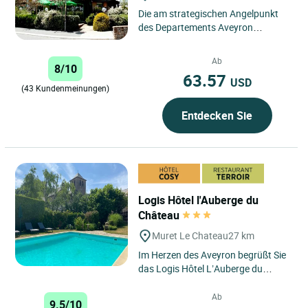
Die am strategischen Angelpunkt
des Departements Aveyron
gelegene Gemeinde Baraqueville ist
ein Ort des Austausches, an dem...
Ab
8/10
63.57
USD
(43 Kundenmeinungen)
Entdecken Sie
Logis Hôtel l'Auberge du
Château
Muret Le Chateau
27 km
Im Herzen des Aveyron begrüßt Sie
das Logis Hôtel L’Auberge du
Château in einer bezaubernden
Umgebung in Muret-le-Château,...
Ab
9.5/10