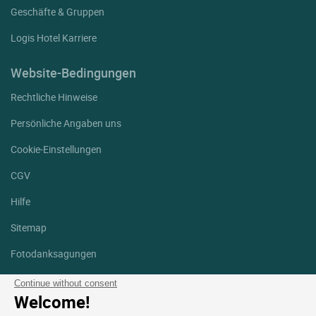
Geschäfte & Gruppen
Logis Hotel Karriere
Website-Bedingungen
Rechtliche Hinweise
Persönliche Angaben uns
Cookie-Einstellungen
CGV
Hilfe
Sitemap
Fotodanksagungen
Folgen Sie uns
Continue without consent
Welcome!
Facebook
Instagram