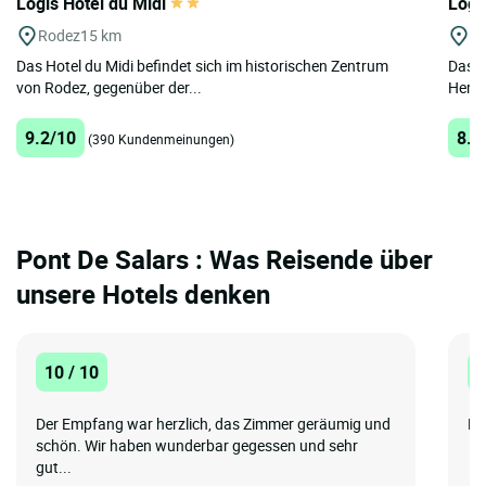
Logis Hôtel du Midi
Logi
Rodez
15 km
Sa
Das Hotel du Midi befindet sich im historischen Zentrum
Das L
von Rodez, gegenüber der...
Herze
9.2/10
8.9
(390 Kundenmeinungen)
Pont De Salars : Was Reisende über
unsere Hotels denken
10 / 10
8
Der Empfang war herzlich, das Zimmer geräumig und
Da
schön. Wir haben wunderbar gegessen und sehr
gut...