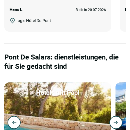
Hans L.
Pe
Bleib in 20-07-2026
Logis Hôtel Du Pont
Pont De Salars: dienstleistungen, die
für Sie gedacht sind
Hotels mit Pool