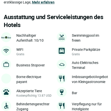
erstklassige Lage,
Mehr erfahren
Ausstattung und Serviceleistungen des
Hotels
Nachhaltiger
Swimmingpool im
Aufenthalt :10/10
freien
WIFI
Private Parkplätze
Gratis
Gratis
Auto Elektrisches
Business Stopover
Terminal
Borne électrique
ImbissangebotAngebot
payant
von Kleingastronomie
Akzeptierte Tiere
Bar
Kostenpflichtig 13.87 USD
Behindertengerechter
Verpflegung nur für
Zugang
Hotelgäste