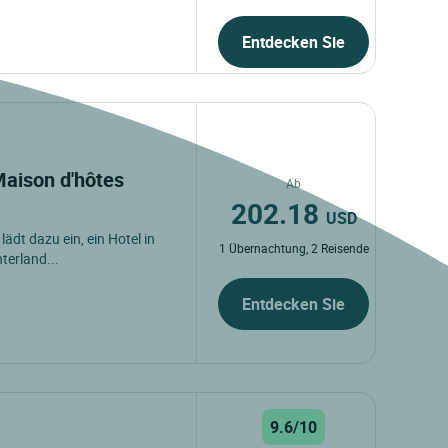
Entdecken Sie
 Maison d'hôtes
Ab
202.18
USD
lädt dazu ein, ein Hotel in
1 Übernachtung, 2 Reisende
terland...
Entdecken Sie
9.6/10