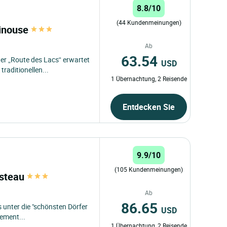
8.8/10
(44 Kundenmeinungen)
pinouse
Ab
63.54
r „Route des Lacs“ erwartet
USD
traditionellen...
1 Übernachtung, 2 Reisende
Entdecken Sie
9.9/10
(105 Kundenmeinungen)
asteau
Ab
86.65
as unter die "schönsten Dörfer
USD
ement...
1 Übernachtung, 2 Reisende