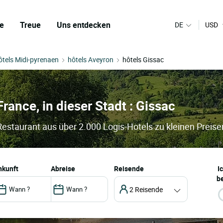
e
Treue
Uns entdecken
DE
USD
ôtels Midi-pyrenaen
hôtels Aveyron
hôtels Gissac
France, in dieser Stadt : Gissac
 Restaurant aus über 2.000 Logis-Hotels zu kleinen Preise
ankunft
abreise
Reisende
I
be
2 Reisende