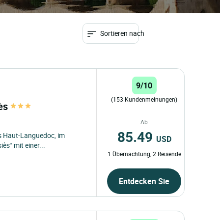
Sortieren nach
9/10
(153 Kundenmeinungen)
iès
Ab
85.49
s Haut-Languedoc, im
USD
ès“ mit einer...
1 Übernachtung, 2 Reisende
Entdecken Sie