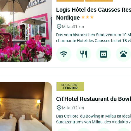
Logis Hôtel des Causses Res
Nordique
Millau
31 km
Das vom historischen Stadtzentrum 10 Mi
charmante Hotel des Causses bietet 18 völ
Cit'Hotel Restaurant du Bow
Millau
32 km
Das Cit'Hotel du Bowling in Millau ist idea
Stadtzentrums von Millau, des Viadukts vo