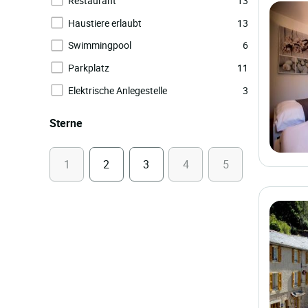
Restaurant
13
Haustiere erlaubt
13
Swimmingpool
6
Parkplatz
11
Elektrische Anlegestelle
3
Sterne
1
2
3
4
5