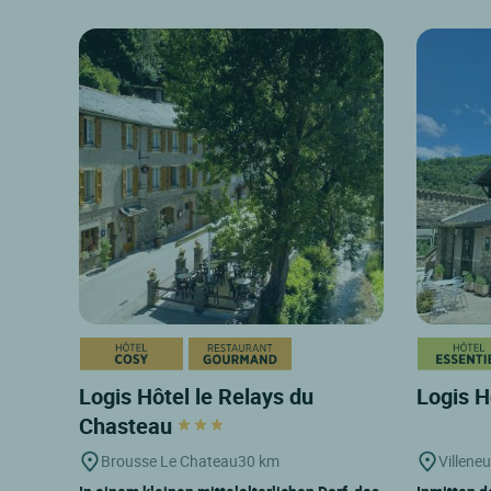
Logis Hôtel le Relays du
Logis H
Chasteau
Brousse Le Chateau
30 km
Villene