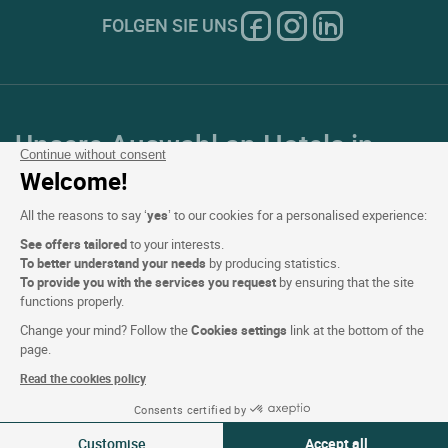
FOLGEN SIE UNS
Unsere Auswahl an Hotels in
Continue without consent
Frankreich und Europa
Welcome!
All the reasons to say ‘
yes
’ to our cookies for a personalised experience:
Top Länder
See offers tailored
to your interests.
To better understand your needs
by producing statistics.
Top Regionen
To provide you with the services you request
by ensuring that the site
functions properly.
Top Städte
Change your mind? Follow the
Cookies settings
link at the bottom of the
page.
Top Hotels
Read the cookies policy
Consents certified by
Verfügbarkeiten ansehen
Customise
Accept all
Logis copyright © 2026 Alle Rechte vorbehalten realisiert von
SIWAY