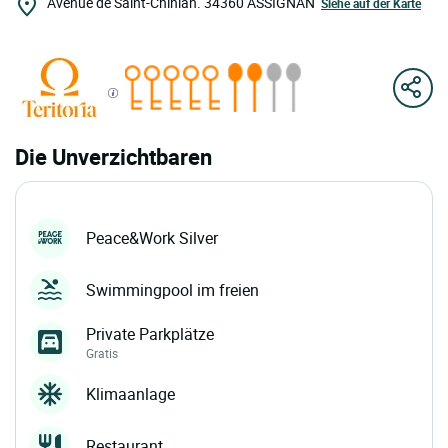
Avenue de Saint-Chinian.
34360
ASSIGNAN
Siehe auf der Karte
Die Unverzichtbaren
Peace&Work Silver
Swimmingpool im freien
Private Parkplätze
Gratis
Klimaanlage
Restaurant