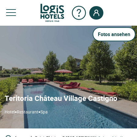
Fotos ansehen
Teritoria Château Village Castigno
•
•
Hotel
Restaurant
Spa