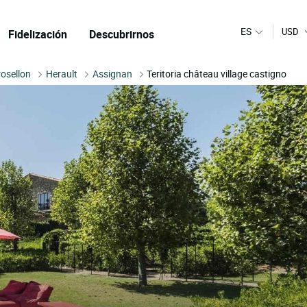
ES
USD
Fidelización
Descubrirnos
osellon
Herault
Assignan
Teritoria château village castigno