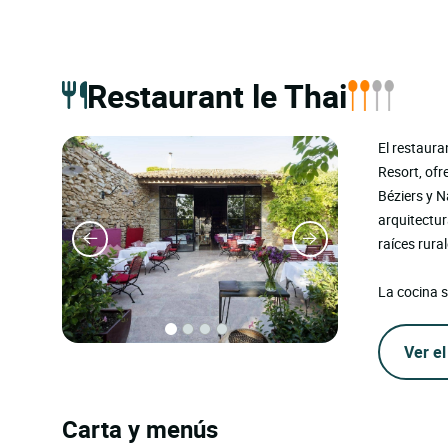
Restaurant le Thai
El restaura
Resort, ofr
Béziers y N
arquitectura
raíces rura
La cocina s
Ver el
Carta y menús