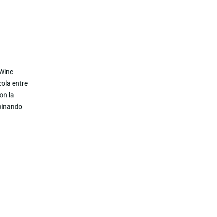
 Wine
cola entre
on la
mbinando