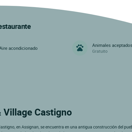
restaurante
Animales aceptado
Aire acondicionado
Gratuito
 Village Castigno
astigno, en Assignan, se encuentra en una antigua construcción del pueb