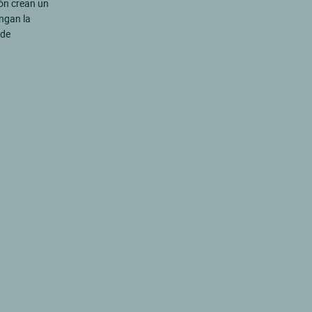
ión crean un
ongan la
ede