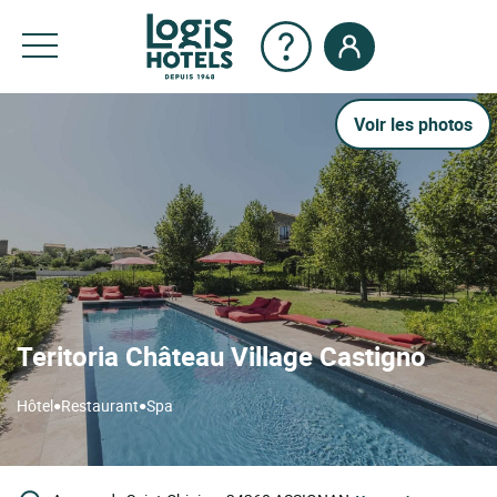
Voir les photos
Teritoria Château Village Castigno
•
•
Hôtel
Restaurant
Spa