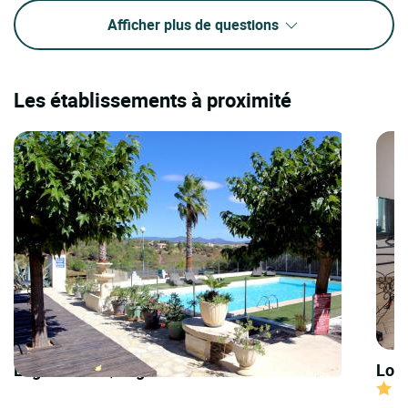
Afficher plus de questions
Les établissements à proximité
Logis Hôtels | Logis Hôtel le Pressoir
Logi