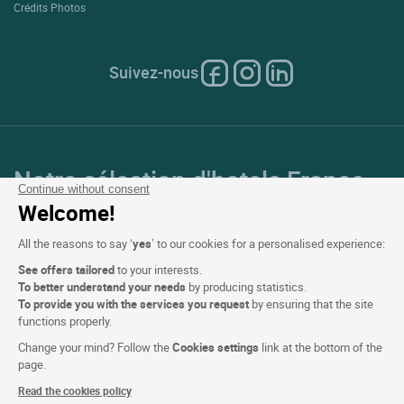
Crédits Photos
Suivez-nous
Notre sélection d'hotels France
Continue without consent
et en Europe
Welcome!
All the reasons to say ‘
yes
’ to our cookies for a personalised experience:
Top Pays
See offers tailored
to your interests.
To better understand your needs
by producing statistics.
Top Régions
To provide you with the services you request
by ensuring that the site
functions properly.
Top Villes
Change your mind? Follow the
Cookies settings
link at the bottom of the
page.
Top Hotels
Read the cookies policy