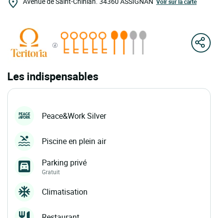
Avenue de Saint-Chinian.
34360
ASSIGNAN
Voir sur la carte
Les indispensables
Peace&Work Silver
Piscine en plein air
Parking privé
Gratuit
Climatisation
Restaurant