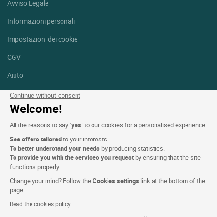
Avviso Legale
Informazioni personali
Impostazioni dei cookie
CGV
Aiuto
Mappa del sito
Continue without consent
Welcome!
Crediti fotografici
All the reasons to say ‘
yes
’ to our cookies for a personalised experience:
Seguici
See offers tailored
to your interests.
Facebook
Instagram
To better understand your needs
by producing statistics.
To provide you with the services you request
by ensuring that the site
functions properly.
Linkedin
Change your mind? Follow the
Cookies settings
link at the bottom of the
page.
Read the cookies policy