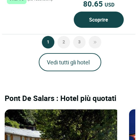
80.65
USD
Scoprire
1
2
3
Vedi tutti gli hotel
Pont De Salars : Hotel più quotati