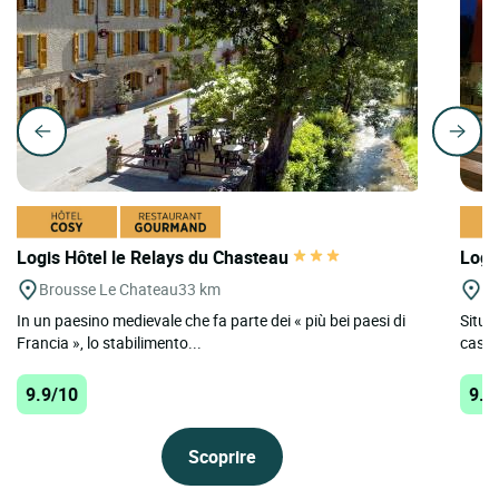
Logis Hôtel le Relays du Chasteau
Logi
Brousse Le Chateau
33 km
On
In un paesino medievale che fa parte dei « più bei paesi di
Situat
Francia », lo stabilimento...
castel
9.9/10
9.8
Scoprire