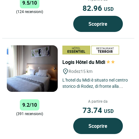
9.5/10
82.96
USD
(124 recensioni)
Scoprire
Logis Hôtel du Midi
Rodez
15 km
L’hotel du Midi è situato nel centro
storico di Rodez, di fronte alla
magnifica cattedrale gotica e a 300
metri dal museo...
A partire da
9.2/10
73.74
USD
(391 recensioni)
Scoprire