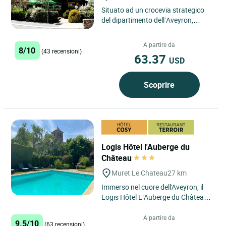
Situato ad un crocevia strategico
del dipartimento dell’Aveyron,
Baraqueville è un luogo di scambio
dove le famiglie proprietarie...
A partire da
8/10
(43 recensioni)
63.37
USD
Scoprire
Logis Hôtel l'Auberge du
Château
Muret Le Chateau
27 km
Immerso nel cuore dell'Aveyron, il
Logis Hôtel L’Auberge du Château
vi accoglie in un'incantevole cornice
a Muret-le-Château,...
A partire da
9.5/10
(63 recensioni)