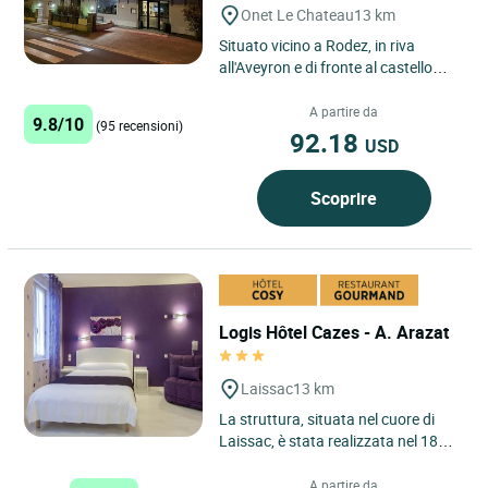
Onet Le Chateau
13 km
Situato vicino a Rodez, in riva
all'Aveyron e di fronte al castello
della Roquette, l’hotel Aux Berges
de l’Aveyron dispone...
A partire da
9.8/10
(95 recensioni)
92.18
USD
Scoprire
Logis Hôtel Cazes - A. Arazat
Laissac
13 km
La struttura, situata nel cuore di
Laissac, è stata realizzata nel 1834
ed è gestita dalla stessa famiglia da
7 generazioni....
A partire da