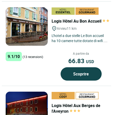
Logis Hôtel Au Bon Accueil
Arvieu
11 km
L'hotel a due stelle Le Bon accueil
ha 10 camere tutte dotate di wifi.
Che siate soli, in coppia o in
famiglia, scegliete...
A partire da
9.1/10
(13 recensioni)
66.83
USD
Scoprire
Logis Hôtel Aux Berges de
l'Aveyron