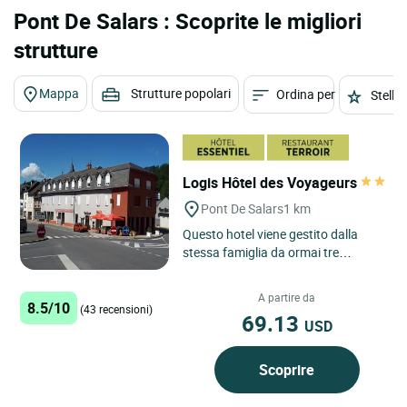
Pont De Salars : Scoprite le migliori
strutture
Mappa
Strutture popolari
Ordina per
Stelle
Logis Hôtel des Voyageurs
Pont De Salars
1 km
Questo hotel viene gestito dalla
stessa famiglia da ormai tre
generazioni, in quello che una volta
era una stazione di cambio...
A partire da
8.5/10
(43 recensioni)
69.13
USD
Scoprire