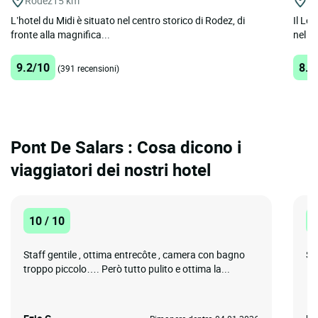
Rodez
15 km
Sa
L’hotel du Midi è situato nel centro storico di Rodez, di
Il Lo
fronte alla magnifica...
nel cu
9.2/10
8.9
(391 recensioni)
Pont De Salars : Cosa dicono i
viaggiatori dei nostri hotel
10 / 10
1
Staff gentile , ottima entrecôte , camera con bagno
Sp
troppo piccolo…. Però tutto pulito e ottima la...