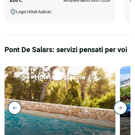
Ezio C.
Le
Rimanere dentro 04-01-2026
Logis Hôtel Aubrac
Pont De Salars: servizi pensati per voi
Hotel con piscina