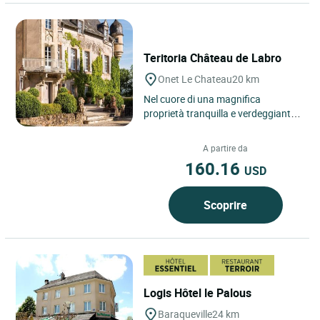
Teritoria Château de Labro
Onet Le Chateau
20 km
Nel cuore di una magnifica
proprietà tranquilla e verdeggiante,
il castello di Labro vi apre le sue
porte e vi racconta...
A partire da
160.16
USD
Scoprire
Logis Hôtel le Palous
Baraqueville
24 km