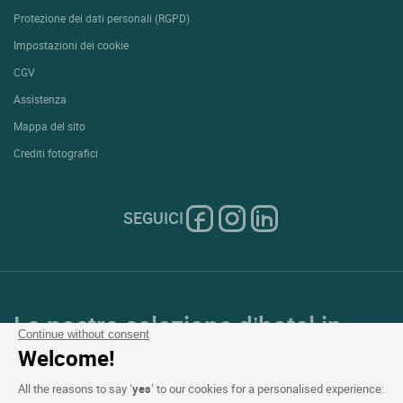
Protezione dei dati personali (RGPD)
Impostazioni dei cookie
CGV
Assistenza
Mappa del sito
Crediti fotografici
SEGUICI
La nostra selezione d’hotel in
Continue without consent
Francia e in Europa
Welcome!
All the reasons to say ‘
yes
’ to our cookies for a personalised experience: