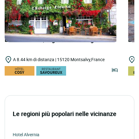
LOGIS HOTELS | Logis Hôtel Auberge Fleurie
LOGI
A 8.44 km di distanza | 15120 Montsalvy,France
A
Le regioni più popolari nelle vicinanze
Hotel Alvernia