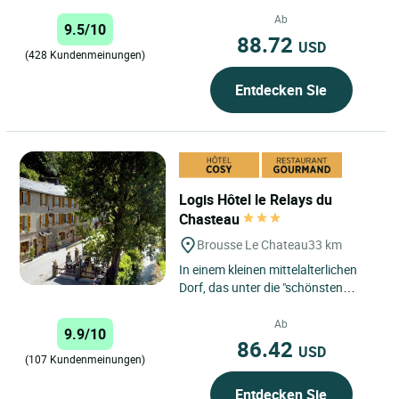
grünen Ferienort mit...
Ab
9.5/10
88.72
USD
(428 Kundenmeinungen)
Entdecken Sie
Logis Hôtel le Relays du
Chasteau
Brousse Le Chateau
33 km
In einem kleinen mittelalterlichen
Dorf, das unter die "schönsten
Dörfer Frankreichs" gewählt wurde.
Das Etablissement...
Ab
9.9/10
86.42
USD
(107 Kundenmeinungen)
Entdecken Sie