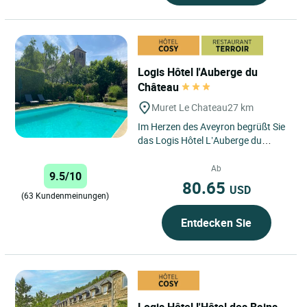
Logis Hôtel l'Auberge du
Château
Muret Le Chateau
27 km
Im Herzen des Aveyron begrüßt Sie
das Logis Hôtel L’Auberge du
Château in einer bezaubernden
Umgebung in Muret-le-Château,...
Ab
9.5/10
80.65
USD
(63 Kundenmeinungen)
Entdecken Sie
Logis Hôtel l'Hôtel des Bains