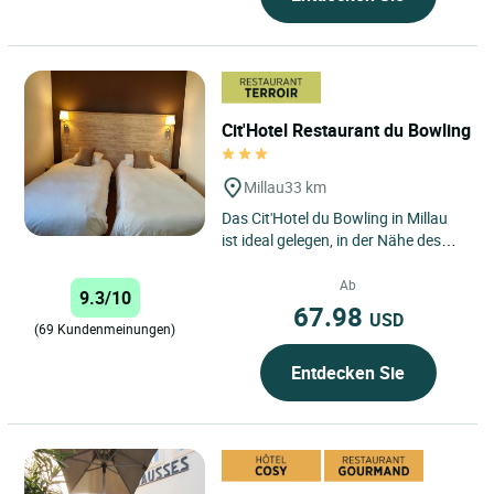
Cit'Hotel Restaurant du Bowling
Millau
33 km
Das Cit'Hotel du Bowling in Millau
ist ideal gelegen, in der Nähe des
Stadtzentrums von Millau, des
Viadukts von Millau...
Ab
9.3/10
67.98
USD
(69 Kundenmeinungen)
Entdecken Sie