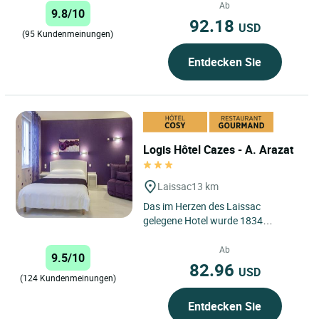
Roquette gelegene Hotel „Aux
Ab
9.8/10
Berges...
92.18
USD
(95 Kundenmeinungen)
Entdecken Sie
Logis Hôtel Cazes - A. Arazat
Laissac
13 km
Das im Herzen des Laissac
gelegene Hotel wurde 1834
gegründet und wird seit nunmehr 7
Generationen von derselben
Ab
9.5/10
Familie...
82.96
USD
(124 Kundenmeinungen)
Entdecken Sie