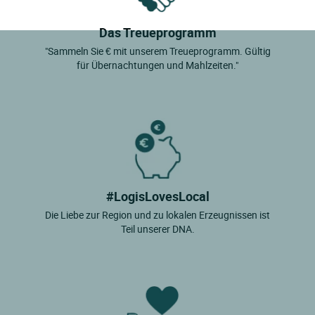
Das Treueprogramm
"Sammeln Sie € mit unserem Treueprogramm. Gültig
für Übernachtungen und Mahlzeiten."
#LogisLovesLocal
Die Liebe zur Region und zu lokalen Erzeugnissen ist
Teil unserer DNA.