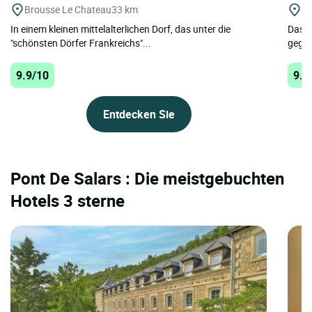
Brousse Le Chateau
33 km
On
In einem kleinen mittelalterlichen Dorf, das unter die
Das g
"schönsten Dörfer Frankreichs"...
gegen
9.9/10
9.8
Entdecken Sie
Pont De Salars : Die meistgebuchten
Hotels 3 sterne