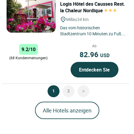
Logis Hôtel des Causses Rest.
la Chaleur Nordique
Millau
34 km
Das vom historischen
Stadtzentrum 10 Minuten zu Fuß
entfernte, charmante Hotel des
Causses bietet 18 völlig
Ab
9.2/10
verschiedene...
82.96
USD
(68 Kundenmeinungen)
Entdecken Sie
1
2
Alle Hotels anzeigen