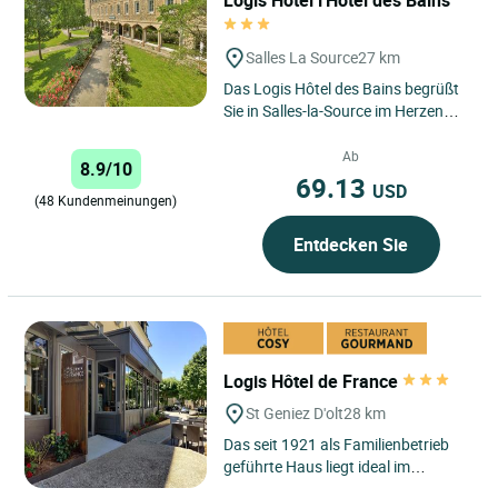
Salles La Source
27 km
Das Logis Hôtel des Bains begrüßt
Sie in Salles-la-Source im Herzen
des Aveyron zu einem zeitlosen
Rückzugsort zwischen...
Ab
8.9/10
69.13
USD
(48 Kundenmeinungen)
Entdecken Sie
Logis Hôtel de France
St Geniez D'olt
28 km
Das seit 1921 als Familienbetrieb
geführte Haus liegt ideal im
Zentrum von St. Geniez d'Olt, einem