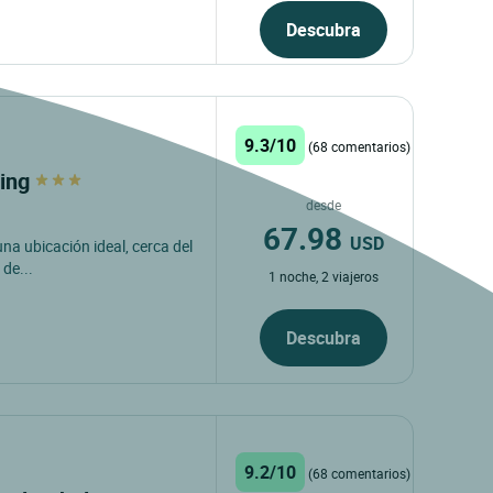
Descubra
9.3/10
(68 comentarios)
ling
desde
67.98
USD
una ubicación ideal, cerca del
 de...
1 noche, 2 viajeros
Descubra
9.2/10
(68 comentarios)