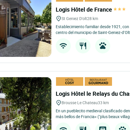
Logis Hôtel de France
St Geniez D'olt
28 km
Establecimiento familiar desde 1921, con
centro del municipio de Saint-Geniez-d’Olt
Logis Hôtel le Relays du Ch
Brousse Le Chateau
33 km
En un pueblecito medieval clasificado dent
más bellos de Francia» ("plus beaux villag