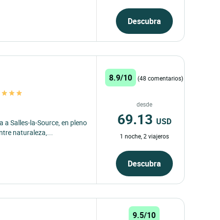
Descubra
8.9/10
(48 comentarios)
s
desde
69.13
USD
a a Salles-la-Source, en pleno
re naturaleza,...
1 noche, 2 viajeros
Descubra
9.5/10