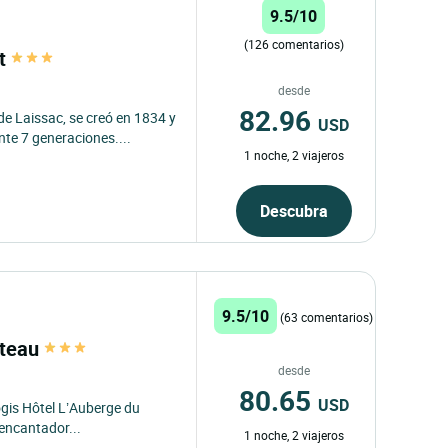
9.5/10
(126 comentarios)
at
desde
82.96
de Laissac, se creó en 1834 y
USD
te 7 generaciones....
1 noche, 2 viajeros
Descubra
9.5/10
(63 comentarios)
âteau
desde
80.65
USD
ogis Hôtel L’Auberge du
encantador...
1 noche, 2 viajeros