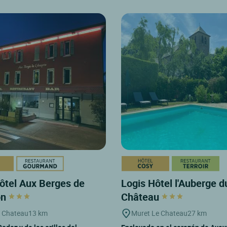
ôtel Aux Berges de
Logis Hôtel l'Auberge d
on
Château
e Chateau
13 km
Muret Le Chateau
27 km