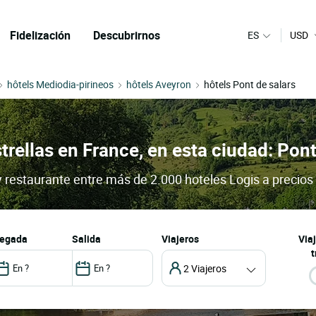
Fidelización
Descubrirnos
ES
USD
hôtels Mediodia-pirineos
hôtels Aveyron
hôtels Pont de salars
trellas en France, en esta ciudad: Pon
y restaurante entre más de 2.000 hoteles Logis a precios
llegada
salida
Viajeros
Via
t
2 Viajeros