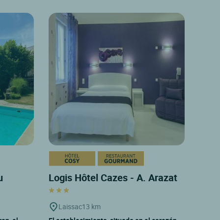
u
Logis Hôtel Cazes - A. Arazat
Laissac
13 km