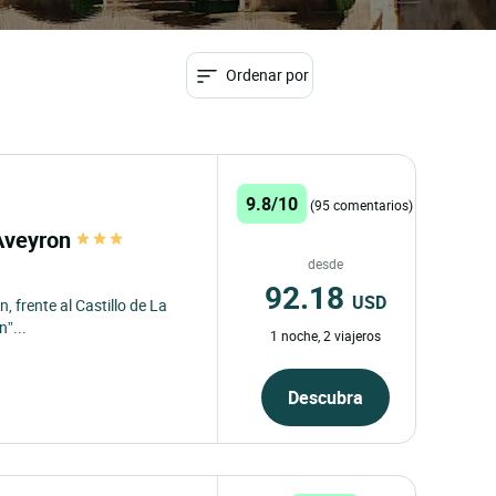
Ordenar por
9.8/10
(95 comentarios)
'Aveyron
desde
92.18
USD
, frente al Castillo de La
n”...
1 noche, 2 viajeros
Descubra