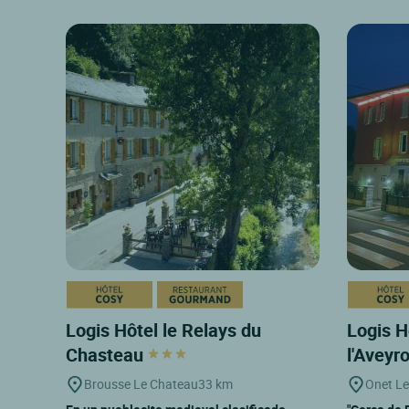
Logis Hôtel le Relays du
Logis H
Chasteau
l'Aveyr
Brousse Le Chateau
33 km
Onet L