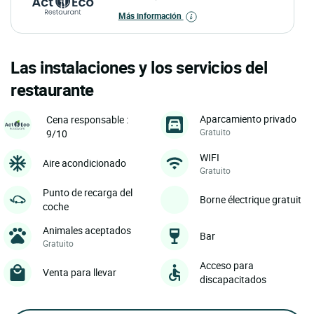
Más información
Las instalaciones y los servicios del
restaurante
Aparcamiento privado
Cena responsable :
Gratuito
9/10
WIFI
Aire acondicionado
Gratuito
Punto de recarga del
Borne électrique gratuit
coche
Animales aceptados
Bar
Gratuito
Acceso para
Venta para llevar
discapacitados