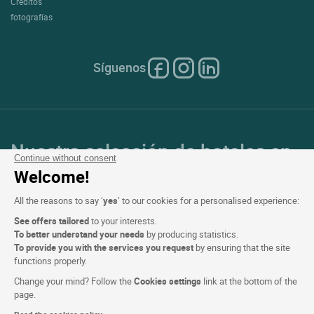
Créditos
fotografías
Síguenos
Nuestra selección de hoteles en
Continue without consent
Francia y en Europa
Welcome!
All the reasons to say ‘
yes
’ to our cookies for a personalised experience:
Top de países
See offers tailored
to your interests.
To better understand your needs
by producing statistics.
Top de regiones
To provide you with the services you request
by ensuring that the site
functions properly.
Top de ciudades
Change your mind? Follow the
Cookies settings
link at the bottom of the
page.
Top de hoteles