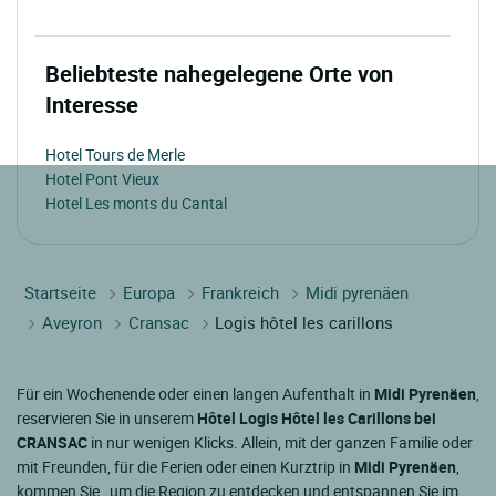
Beliebteste nahegelegene Orte von
Interesse
Hotel Tours de Merle
Hotel Pont Vieux
Hotel Les monts du Cantal
Startseite
Europa
Frankreich
Midi pyrenäen
Aveyron
Cransac
Logis hôtel les carillons
Für ein Wochenende oder einen langen Aufenthalt in
Midi Pyrenäen
,
reservieren Sie in unserem
Hôtel Logis Hôtel les Carillons bei
CRANSAC
in nur wenigen Klicks. Allein, mit der ganzen Familie oder
mit Freunden, für die Ferien oder einen Kurztrip in
Midi Pyrenäen
,
kommen Sie , um die Region zu entdecken und entspannen Sie im