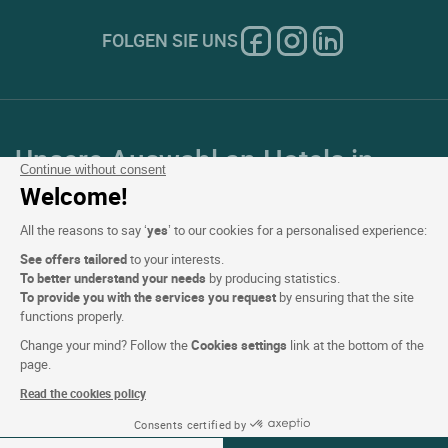
FOLGEN SIE UNS
Unsere Auswahl an Hotels in
Continue without consent
Frankreich und Europa
Welcome!
All the reasons to say ‘
yes
’ to our cookies for a personalised experience:
Top Länder
See offers tailored
to your interests.
To better understand your needs
by producing statistics.
Top Regionen
To provide you with the services you request
by ensuring that the site
functions properly.
Top Städte
Change your mind? Follow the
Cookies settings
link at the bottom of the
page.
Top Hotels
Read the cookies policy
Consents certified by
Verfügbarkeiten ansehen