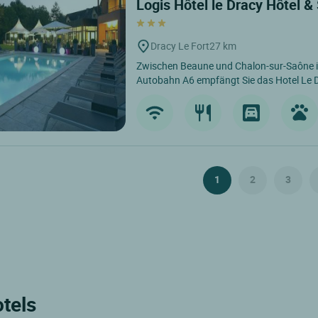
Logis Hôtel le Dracy Hôtel &
Dracy Le Fort
27 km
Zwischen Beaune und Chalon-sur-Saône i
Autobahn A6 empfängt Sie das Hotel Le D
1
2
3
tels