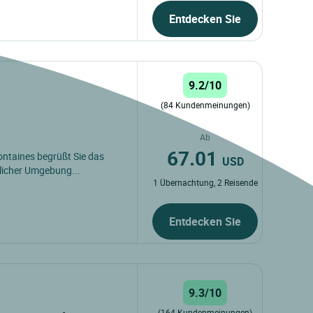
Entdecken Sie
9.2/10
(84 Kundenmeinungen)
Ab
67.01
ntaines begrüßt Sie das
USD
dlicher Umgebung...
1 Übernachtung, 2 Reisende
Entdecken Sie
9.3/10
(164 Kundenmeinungen)