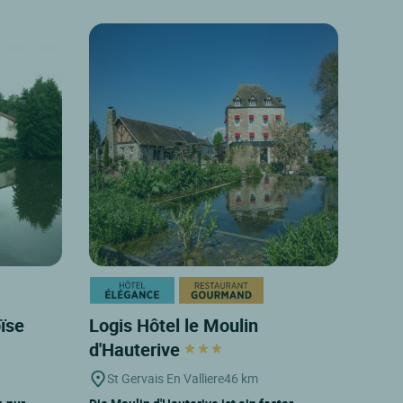
oïse
Logis Hôtel le Moulin
d'Hauterive
St Gervais En Valliere
46 km