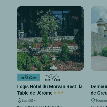
Logis Hôtel du Morvan Rest. la
Demeur
Table de Jérôme
de Gre
Luzy
35 km
Tournu