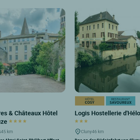
es & Châteaux Hôtel
Logis Hostellerie d'Hél
uze
s
45 km
Cluny
46 km