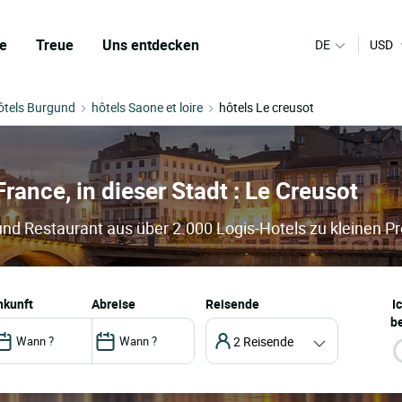
e
Treue
Uns entdecken
DE
USD
ôtels Burgund
hôtels Saone et loire
hôtels Le creusot
France, in dieser Stadt : Le Creusot
 und Restaurant aus über 2.000 Logis-Hotels zu kleinen P
ankunft
abreise
Reisende
I
be
2 Reisende