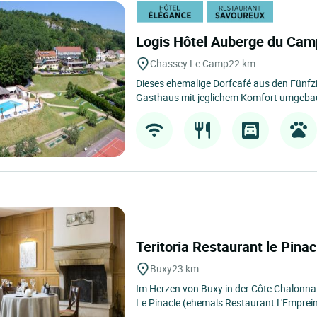
Logis Hôtel Auberge du Ca
Chassey Le Camp
22 km
Dieses ehemalige Dorfcafé aus den Fünfz
Gasthaus mit jeglichem Komfort umgebaut
Teritoria Restaurant le Pina
Buxy
23 km
Im Herzen von Buxy in der Côte Chalonnais
Le Pinacle (ehemals Restaurant L'Empreint