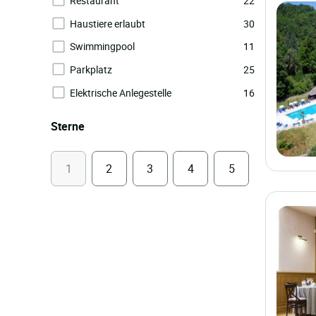
Restaurant
22
Haustiere erlaubt
30
Swimmingpool
11
Parkplatz
25
Elektrische Anlegestelle
16
Sterne
1
2
3
4
5