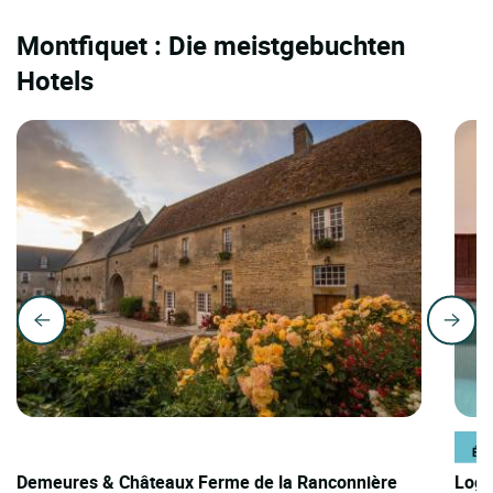
Montfiquet : Die meistgebuchten
Hotels
Demeures & Châteaux Ferme de la Ranconnière
Logi