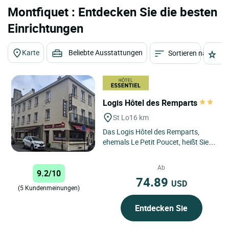
Montfiquet : Entdecken Sie die besten
Einrichtungen
Karte
Beliebte Ausstattungen
Sortieren nach
St
Logis Hôtel des Remparts
St Lo
16 km
Das Logis Hôtel des Remparts,
ehemals Le Petit Poucet, heißt Sie
im Herzen von Saint-Lô, der
Pferdestadt schlechthin,...
Ab
9.2/10
74.89
USD
(5 Kundenmeinungen)
Entdecken Sie