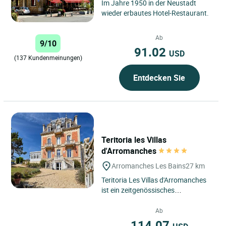
Im Jahre 1950 in der Neustadt
wieder erbautes Hotel-Restaurant.
Ab
9/10
91.02
USD
(137 Kundenmeinungen)
Entdecken Sie
Teritoria les Villas
d'Arromanches
Arromanches Les Bains
27 km
Teritoria Les Villas d'Arromanches
ist ein zeitgenössisches
charmantes Haus in Arromanches-
les-Bains in der Normandie, mit...
Ab
114.07