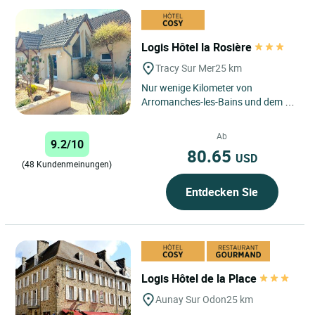
Logis Hôtel la Rosière
Tracy Sur Mer
25 km
Nur wenige Kilometer von
Arromanches-les-Bains und dem D-
Day Landing Museum entfernt,
verfügt das Hotel La Rosière über...
Ab
9.2/10
80.65
USD
(48 Kundenmeinungen)
Entdecken Sie
Logis Hôtel de la Place
Aunay Sur Odon
25 km