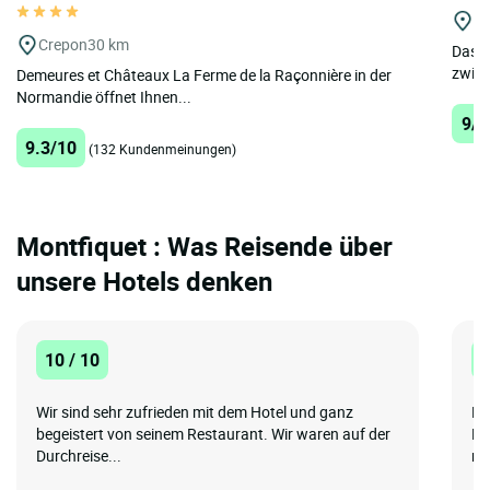
C
Crepon
30 km
Das L
zwisc
Demeures et Châteaux La Ferme de la Raçonnière in der
Normandie öffnet Ihnen...
9/1
9.3/10
(132 Kundenmeinungen)
Montfiquet : Was Reisende über
unsere Hotels denken
10 / 10
8
Wir sind sehr zufrieden mit dem Hotel und ganz
Be
begeistert von seinem Restaurant. Wir waren auf der
Em
Durchreise...
na