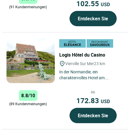
102.55
USD
(91 Kundenmeinungen)
Entdecken Sie
Logis Hôtel du Casino
Vierville Sur Mer
23 km
In der Normandie, ein
charaktervolles Hotel am
berühmten Omaha Beach. Weniger
als eine Stunde von Caen entfernt,
Ab
8.8/10
an einem...
172.83
USD
(89 Kundenmeinungen)
Entdecken Sie