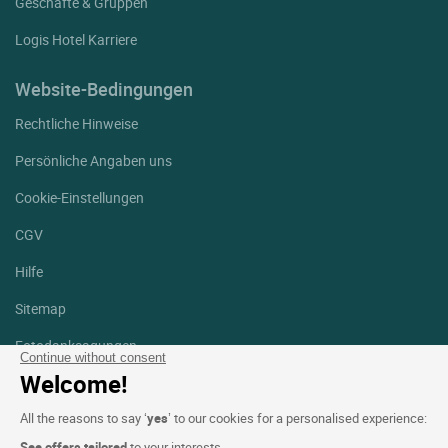
Geschäfte & Gruppen
Logis Hotel Karriere
Website-Bedingungen
Rechtliche Hinweise
Persönliche Angaben uns
Cookie-Einstellungen
CGV
Hilfe
Sitemap
Fotodanksagungen
Continue without consent
Welcome!
Folgen Sie uns
Facebook
Instagram
All the reasons to say ‘
yes
’ to our cookies for a personalised experience:
See offers tailored
to your interests.