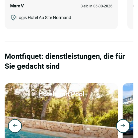
Marc V.
Ch
Bleib in 06-08-2026
Logis Hôtel Au Site Normand
Montfiquet: dienstleistungen, die für
Sie gedacht sind
Hotels mit Pool