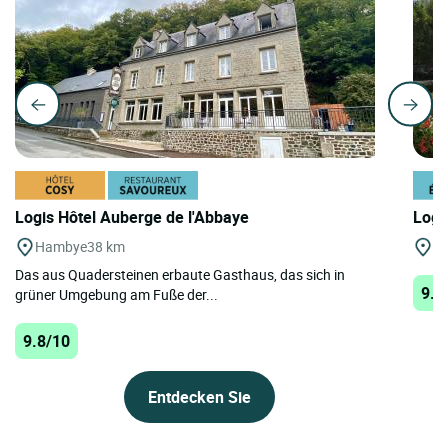
Logis Hôtel Auberge de l'Abbaye
Logi
Hambye
38 km
Cr
Das aus Quadersteinen erbaute Gasthaus, das sich in
9.8
grüner Umgebung am Fuße der...
9.8/10
Entdecken Sie