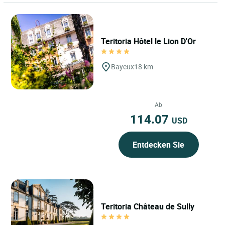
Teritoria Hôtel le Lion D'Or
Bayeux
18 km
Ab
114.07
USD
Entdecken Sie
Teritoria Château de Sully