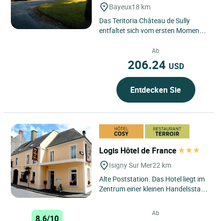
Bayeux
18 km
Das Teritoria Château de Sully
entfaltet sich vom ersten Moment
an in Bayeux in der Normandie,
eingebettet in eine elegante...
Ab
206.24
USD
Entdecken Sie
Logis Hôtel de France
Isigny Sur Mer
22 km
Alte Poststation. Das Hotel liegt im
Zentrum einer kleinen Handelsstadt
mit 3.000 Einwohnern. Sie können
sich an Austern...
Ab
8.6/10