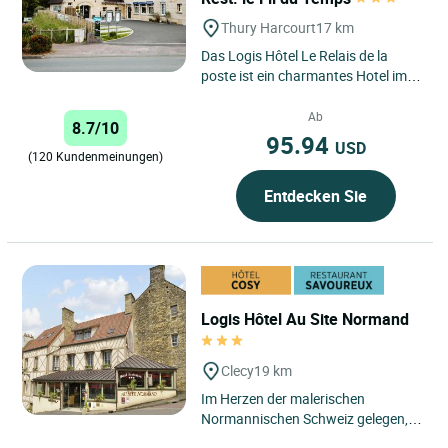
Thury Harcourt
17 km
Das Logis Hôtel Le Relais de la
poste ist ein charmantes Hotel im
Herzen der Normannischen
Schweiz, in dem sich die Eleganz...
Ab
8.7/10
95.94
USD
(120 Kundenmeinungen)
Entdecken Sie
Logis Hôtel Au Site Normand
Clecy
19 km
Im Herzen der malerischen
Normannischen Schweiz gelegen,
genießt das Logis Hôtel Au Site