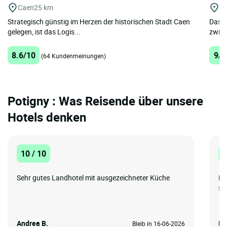
Caen
25 km
C
Strategisch günstig im Herzen der historischen Stadt Caen
Das L
gelegen, ist das Logis...
zwisc
8.6/10
9/1
(64 Kundenmeinungen)
Potigny : Was Reisende über unsere
Hotels denken
10 / 10
1
Sehr gutes Landhotel mit ausgezeichneter Küche
Da
sc
Andrea B.
Do
Bleib in 16-06-2026