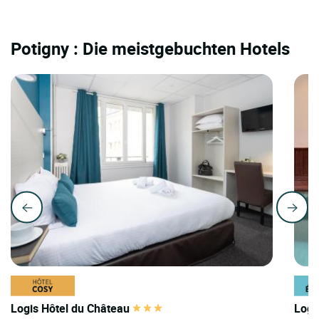
Potigny : Die meistgebuchten Hotels
Logis Hôtel du Château
Logi