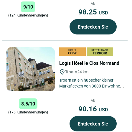
Normand eine privilegierte Lage...
Ab
9/10
98.25
USD
(124 Kundenmeinungen)
Entdecken Sie
Logis Hôtel le Clos Normand
Troarn
24 km
Troarn ist ein hübscher kleiner
Marktflecken von 3000 Einwohnern
am Rande des Pays d'Auge, den
Marais und dem Flachland...
Ab
8.5/10
90.16
USD
(176 Kundenmeinungen)
Entdecken Sie