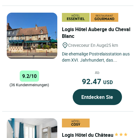
Logis Hôtel Auberge du Cheval
Blanc
Crevecoeur En Auge
25 km
Die ehemalige Postrelaisstation aus
dem XVI. Jahrhundert, das
„Auberge du Cheval Blanc“, begrüßt
Sie in nur knapp einer...
Ab
9.2/10
92.47
USD
(36 Kundenmeinungen)
Entdecken Sie
Logis Hôtel du Château