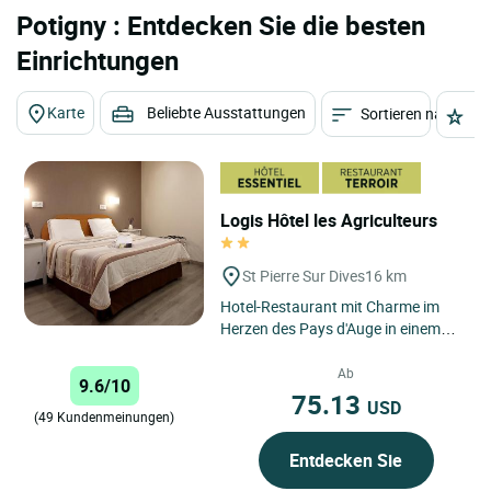
Potigny : Entdecken Sie die besten
Einrichtungen
Karte
Beliebte Ausstattungen
Sortieren nach
St
Logis Hôtel les Agriculteurs
St Pierre Sur Dives
16 km
Hotel-Restaurant mit Charme im
Herzen des Pays d'Auge in einem
Markflecken von 4000 Einwohnern.
Weniger als 25 km von Caen,...
Ab
9.6/10
75.13
USD
(49 Kundenmeinungen)
Entdecken Sie