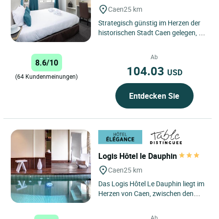
Caen
25 km
Strategisch günstig im Herzen der
historischen Stadt Caen gelegen, ist
das Logis Hôtel du Château ideal
für die Erkundung...
Ab
8.6/10
104.03
USD
(64 Kundenmeinungen)
Entdecken Sie
Logis Hôtel le Dauphin
Caen
25 km
Das Logis Hôtel Le Dauphin liegt im
Herzen von Caen, zwischen den
beiden Abteien, am Fuße der Burg
von Wilhelm dem Eroberer...
Ab