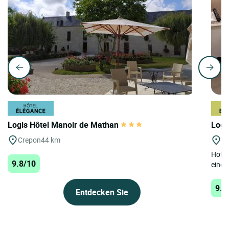
Logis Hôtel Manoir de Mathan
Logi
Crepon
44 km
St
Hotel
9.8/10
einem
9.6
Entdecken Sie