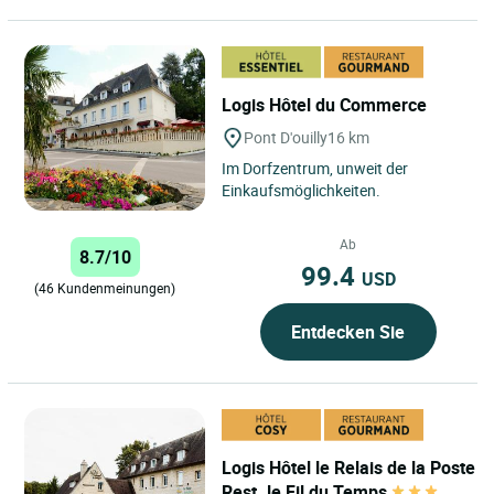
Logis Hôtel du Commerce
Pont D'ouilly
16 km
Im Dorfzentrum, unweit der
Einkaufsmöglichkeiten.
Ab
8.7/10
99.4
USD
(46 Kundenmeinungen)
Entdecken Sie
Logis Hôtel le Relais de la Poste
Rest. le Fil du Temps