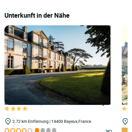
Unterkunft in der Nähe
LOGIS HOTELS | Teritoria Château de Sully
LOGI
2.72 km Entfernung | 14400 Bayeux,France
7