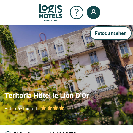
Fotos ansehen
Teritoria Hôtel le Lion D'Or
•
Hotel
Restaurant