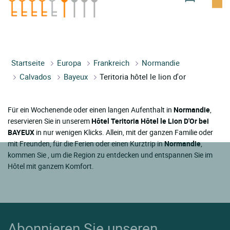
Startseite
Europa
Frankreich
Normandie
Calvados
Bayeux
Teritoria hôtel le lion d'or
Für ein Wochenende oder einen langen Aufenthalt in
Normandie
,
reservieren Sie in unserem
Hôtel Teritoria Hôtel le Lion D'Or bei
BAYEUX
in nur wenigen Klicks. Allein, mit der ganzen Familie oder
mit Freunden, für die Ferien oder einen Kurztrip in
Normandie
,
kommen Sie , um die Region zu entdecken und entspannen Sie im
Hôtel mit ganzem Komfort.
Abonnieren Sie unseren