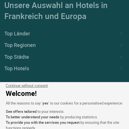
Unsere Auswahl an Hotels in
Frankreich und Europa
Top Länder
Top Regionen
Top Städte
Top Hotels
Continue without consent
Logis copyright © 2026 Alle Rechte vorbehalten realisiert von
SIWAY
Welcome!
All the reasons to say ‘
yes
’ to our cookies for a personalised experience:
See offers tailored
to your interests.
To better understand your needs
by producing statistics.
To provide you with the services you request
by ensuring that the site
functions properly.