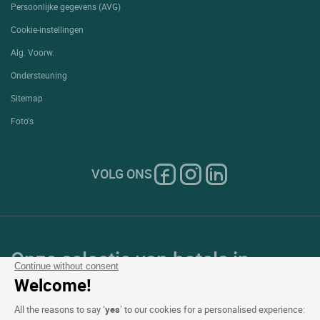
Persoonlijke gegevens (AVG)
Cookie-instellingen
Alg. Voorw.
Ondersteuning
Sitemap
Foto's
VOLG ONS
Onze selectie van hotels in
Continue without consent
Frankrijk en Europa
Welcome!
All the reasons to say ‘
yes
’ to our cookies for a personalised experience: