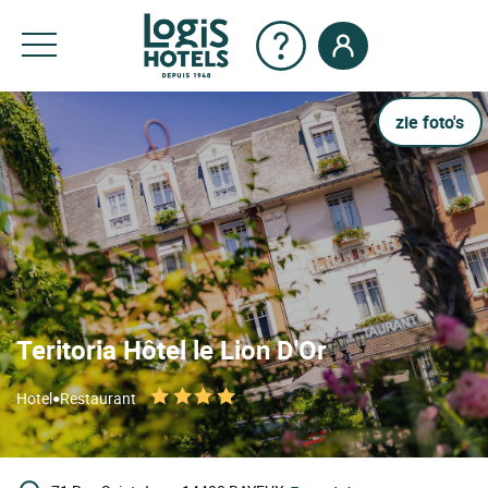
zie foto's
Teritoria Hôtel le Lion D'Or
•
Hotel
Restaurant