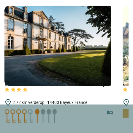
LOGIS HOTELS | Teritoria Château de Sully
LOGI
2.72 km verderop | 14400 Bayeux,France
7