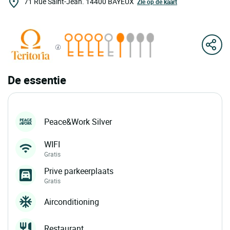
71 Rue Saint-Jean.
14400
BAYEUX
Zie op de kaart
De essentie
Peace&Work Silver
WIFI
Gratis
Prive parkeerplaats
Gratis
Airconditioning
Restaurant