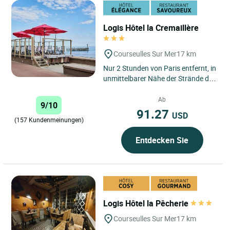
Logis Hôtel la Cremaillère
Courseulles Sur Mer
17 km
Nur 2 Stunden von Paris entfernt, in
unmittelbarer Nähe der Strände der
Landung der alliierten Truppen.
Courseulles ist...
Ab
9/10
91.27
USD
(157 Kundenmeinungen)
Entdecken Sie
Logis Hôtel la Pêcherie
Courseulles Sur Mer
17 km