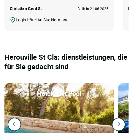
Christian Gerd S.
Is
Bleib in 21-06-2025
Logis Hôtel Au Site Normand
Herouville St Cla: dienstleistungen, die
für Sie gedacht sind
Hotels mit Pool