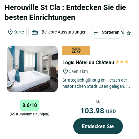
Herouville St Cla : Entdecken Sie die
besten Einrichtungen
Karte
Beliebte Ausstattungen
Sortieren nach
St
Logis Hôtel du Château
Caen
3 km
Strategisch günstig im Herzen der
historischen Stadt Caen gelegen, ist
das Logis Hôtel du Château ideal
für die Erkundung...
Ab
8.6/10
103.98
USD
(65 Kundenmeinungen)
Entdecken Sie