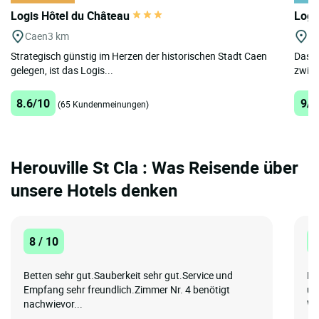
Logis Hôtel du Château
Logi
Caen
3 km
C
Strategisch günstig im Herzen der historischen Stadt Caen
Das L
gelegen, ist das Logis...
zwisc
8.6/10
9/1
(65 Kundenmeinungen)
Herouville St Cla : Was Reisende über
unsere Hotels denken
8 / 10
1
Betten sehr gut.Sauberkeit sehr gut.Service und
Le
Empfang sehr freundlich.Zimmer Nr. 4 benötigt
un
nachwievor...
Wir