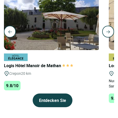
Logis Hôtel Manoir de Mathan
Logi
Crepon
20 km
Cr
Nur e
9.8/10
Sands
9.6
Entdecken Sie