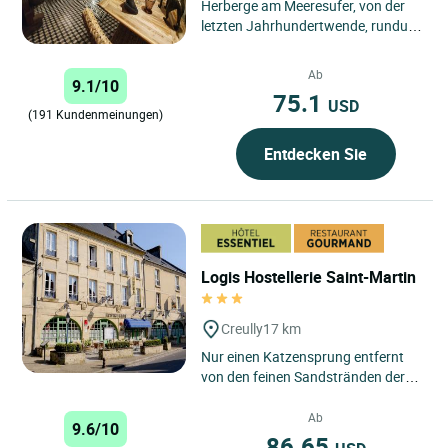
Herberge am Meeresufer, von der
letzten Jahrhundertwende, rundum
renoviert – ein geglücktes
Zusammenspiel von Stein,
Ab
9.1/10
Eichenbalken, ...
75.1
USD
(191 Kundenmeinungen)
Entdecken Sie
Logis Hostellerie Saint-Martin
Creully
17 km
Nur einen Katzensprung entfernt
von den feinen Sandstränden der
Côte de Nacre in einer ruhigen und
grünen Umgebung empfängt...
Ab
9.6/10
86.65