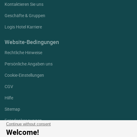
Kontaktieren Sie uns
Geschäfte & Gruppen
Logis Hotel Karriere
Website-Bedingungen
Rechtliche Hinweise
Persönliche Angaben uns
Cookie-Einstellungen
CGV
Hilfe
Sitemap
Fotodanksagungen
Continue without consent
Welcome!
Folgen Sie uns