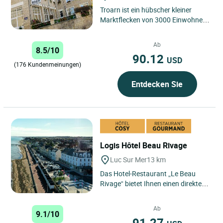
Troarn ist ein hübscher kleiner
Marktflecken von 3000 Einwohnern
am Rande des Pays d'Auge, den
Marais und dem Flachland...
Ab
8.5/10
90.12
USD
(176 Kundenmeinungen)
Entdecken Sie
Logis Hôtel Beau Rivage
Luc Sur Mer
13 km
Das Hotel-Restaurant „Le Beau
Rivage“ bietet Ihnen einen direkten
Zugang zum Strand. Dieses
familiäre und charmante...
Ab
9.1/10
91.27