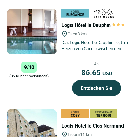
Logis Hôtel le Dauphin
Caen
3 km
Das Logis Hôtel Le Dauphin liegt im
Herzen von Caen, zwischen den
beiden Abteien, am Fuße der Burg
von Wilhelm dem Eroberer...
Ab
9/10
86.65
USD
(85 Kundenmeinungen)
Entdecken Sie
Logis Hôtel le Clos Normand
Troarn
11 km