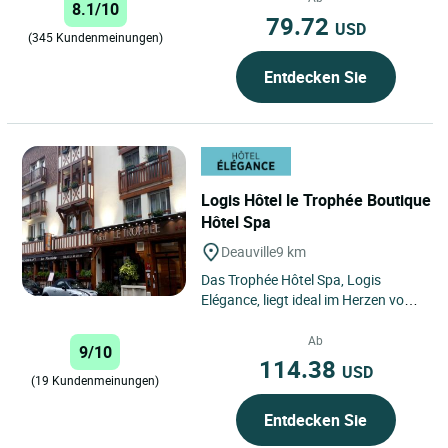
8.1/10
79.72
USD
(345 Kundenmeinungen)
Entdecken Sie
Logis Hôtel le Trophée Boutique
Hôtel Spa
Deauville
9 km
Das Trophée Hôtel Spa, Logis
Elégance, liegt ideal im Herzen von
Deauville, im prestigeträchtigen
Viertel des Casinos,...
Ab
9/10
114.38
USD
(19 Kundenmeinungen)
Entdecken Sie