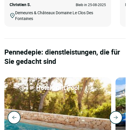
Christian S.
Ki
Bleib in 25-08-2025
Demeures & Châteaux Domaine Le Clos Des
Fontaines
Pennedepie: dienstleistungen, die für
Sie gedacht sind
Hotels mit Pool