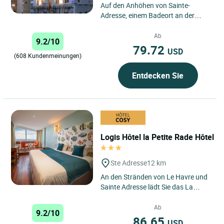
Auf den Anhöhen von Sainte-
Adresse, einem Badeort an der
Alabasterküste, nur wenige hundert
Meter vom berühmten Strand...
Ab
9.2/10
79.72
USD
(608 Kundenmeinungen)
Entdecken Sie
Logis Hôtel la Petite Rade Hôtel
Ste Adresse
12 km
An den Stränden von Le Havre und
Sainte Adresse lädt Sie das La
petite rade hotel in eines seiner
Zimmer ein, die nach...
Ab
9.2/10
86.65
USD