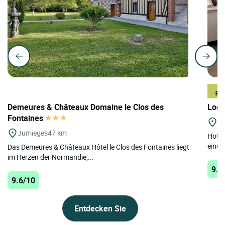
Demeures & Châteaux Domaine le Clos des
Logi
Fontaines
St
Jumieges
47 km
Hotel
einem
Das Demeures & Châteaux Hôtel le Clos des Fontaines liegt
im Herzen der Normandie,...
9.6
9.6/10
Entdecken Sie