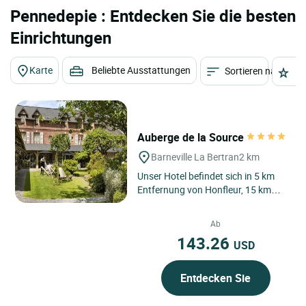
Pennedepie : Entdecken Sie die besten
Einrichtungen
Karte
Beliebte Ausstattungen
Sortieren nach
St
Auberge de la Source
Barneville La Bertran
2 km
Unser Hotel befindet sich in 5 km
Entfernung von Honfleur, 15 km
von Deauville, in einem
wunderschönen Dorf am
Ab
Waldrand....
143.26
USD
Entdecken Sie