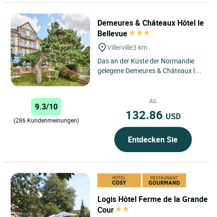
Demeures & Châteaux Hôtel le
Bellevue
Villerville
3 km
Das an der Küste der Normandie
gelegene Demeures & Châteaux le
Bellevue in Villerville bietet eine
außergewöhnliche Kulisse...
Ab
9.3/10
132.86
USD
(286 Kundenmeinungen)
Entdecken Sie
Logis Hôtel Ferme de la Grande
Cour