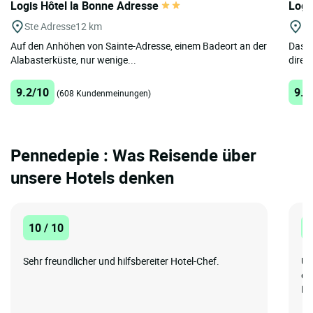
Logis Hôtel la Bonne Adresse
Logi
Ste Adresse
12 km
Lu
Auf den Anhöhen von Sainte-Adresse, einem Badeort an der
Das H
Alabasterküste, nur wenige...
direk
9.2/10
9.1
(608 Kundenmeinungen)
Pennedepie : Was Reisende über
unsere Hotels denken
10 / 10
8
Sehr freundlicher und hilfsbereiter Hotel-Chef.
Un
eb
Be