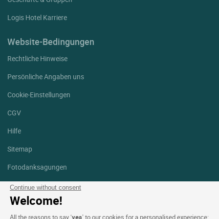
Logis Hotel Karriere
Website-Bedingungen
Rechtliche Hinweise
Persönliche Angaben uns
Cookie-Einstellungen
CGV
Hilfe
Sitemap
Fotodanksagungen
Folgen Sie uns
Continue without consent
Welcome!
Facebook
Instagram
All the reasons to say ‘
yes
’ to our cookies for a personalised experience: