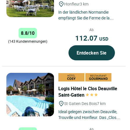
Honfleur
3 km
In der ländlichen Normandie
empfängt Sie die Ferme de la
Grande Cour in der Ruhe und dem
Grün ihres Parks. Ländliches...
Ab
8.8/10
112.07
USD
(143 Kundenmeinungen)
Entdecken Sie
Logis Hôtel le Clos Deauville
Saint-Gatien
St Gatien Des Bois
7 km
Ideal gelegen zwischen Deauville,
Trouville und Honfleur. Das „Clos
Saint-Gatien“ erwartet Sie an einem
unvergesslichen...
Ab