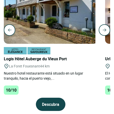
Logis Hôtel Auberge du Vieux Port
Urba
La Foret Fouesnant
44 km
Be
Nuestro hotel restaurante está situado en un lugar
El Hô
tranquilo, hacia el puerto viejo,...
conte
10/10
10/
Descubra