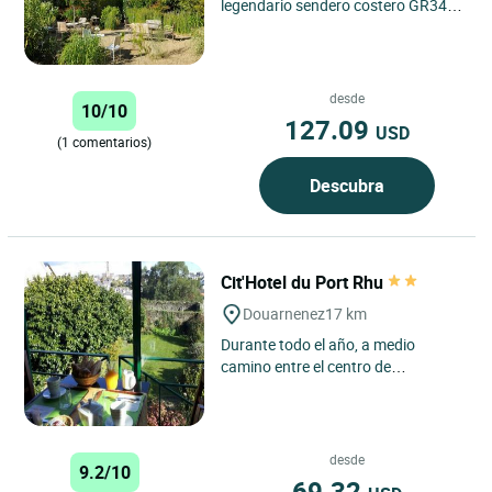
legendario sendero costero GR34,
el Hôtel Ty Mad le invita a descubrir
todo el auténtico...
desde
10/10
127.09
USD
(1 comentarios)
Descubra
Cit'Hotel du Port Rhu
Douarnenez
17 km
Durante todo el año, a medio
camino entre el centro de
Douarnenez y el puerto deportivo
de Tréboul, nuestro equipo le da...
desde
9.2/10
69.32