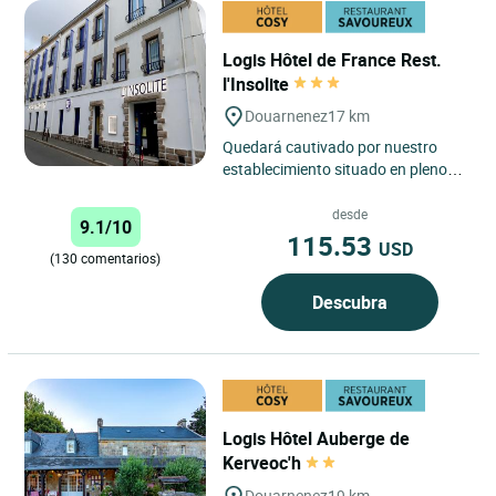
Logis Hôtel de France Rest.
l'Insolite
Douarnenez
17 km
Quedará cautivado por nuestro
establecimiento situado en pleno
corazón de Douarnenez, a dos
pasos de los puertos de Rosmeur...
desde
9.1/10
115.53
USD
(130 comentarios)
Descubra
Logis Hôtel Auberge de
Kerveoc'h
Douarnenez
19 km