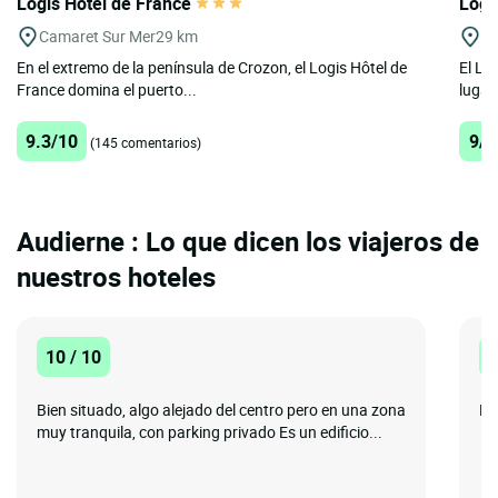
Logis Hôtel de France
Logi
Camaret Sur Mer
29 km
Cr
En el extremo de la península de Crozon, el Logis Hôtel de
El Log
France domina el puerto...
lugar
9.3/10
9/1
(145 comentarios)
Audierne : Lo que dicen los viajeros de
nuestros hoteles
10 / 10
1
Bien situado, algo alejado del centro pero en una zona
Ex
muy tranquila, con parking privado Es un edificio...