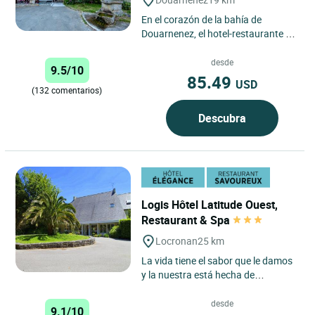
En el corazón de la bahía de
Douarnenez, el hotel-restaurante es
una antigua granja transformada
en un pequeño hotel con...
desde
9.5/10
85.49
USD
(132 comentarios)
Descubra
Logis Hôtel Latitude Ouest,
Restaurant & Spa
Locronan
25 km
La vida tiene el sabor que le damos
y la nuestra está hecha de
pequeñas alegrías diarias,
naturaleza, espacios, serenidad......
desde
9.1/10