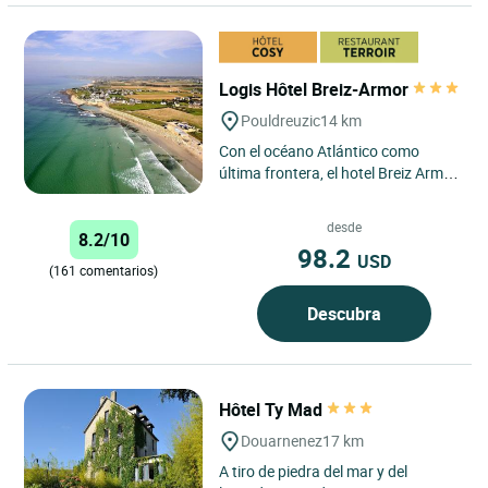
Logis Hôtel Breiz-Armor
Pouldreuzic
14 km
Con el océano Atlántico como
última frontera, el hotel Breiz Armor
3* se alza en la playa de Penhors,
en la punta del...
desde
8.2/10
98.2
USD
(161 comentarios)
Descubra
Hôtel Ty Mad
Douarnenez
17 km
A tiro de piedra del mar y del