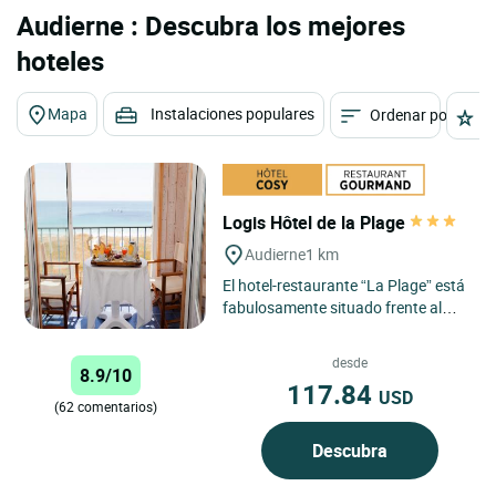
Audierne : Descubra los mejores
hoteles
Mapa
Instalaciones populares
Ordenar por
E
Logis Hôtel de la Plage
Audierne
1 km
El hotel-restaurante “La Plage” está
fabulosamente situado frente al
océano y a grandes playas. Le
ofrecemos nuestras...
desde
8.9/10
117.84
USD
(62 comentarios)
Descubra