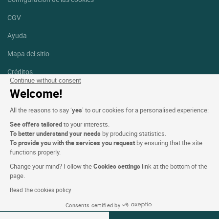
CGV
Ayuda
Mapa del sitio
Créditos
fotografías
Continue without consent
Welcome!
Síguenos
All the reasons to say ‘
yes
’ to our cookies for a personalised experience:
Facebook
Instagram
See offers tailored
to your interests.
To better understand your needs
by producing statistics.
Linkedin
To provide you with the services you request
by ensuring that the site
functions properly.
Change your mind? Follow the
Cookies settings
link at the bottom of the
page.
Read the cookies policy
Logis Hotels copyright © 2026 Reservados todos los derechos -
Consents certified by
CGV. Powered by
SIWAY