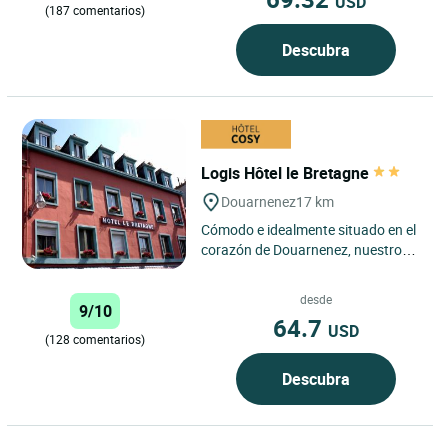
USD
(187 comentarios)
Descubra
Logis Hôtel le Bretagne
Douarnenez
17 km
Cómodo e idealmente situado en el
corazón de Douarnenez, nuestro
hotel le permitirá llegar
rápidamente a pie a los puertos,...
desde
9/10
64.7
USD
(128 comentarios)
Descubra