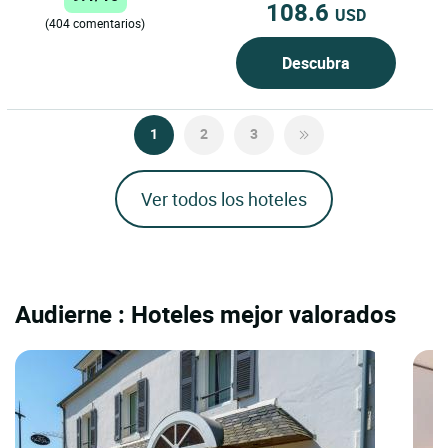
108.6
USD
(404 comentarios)
Descubra
1
2
3
Ver todos los hoteles
Audierne : Hoteles mejor valorados