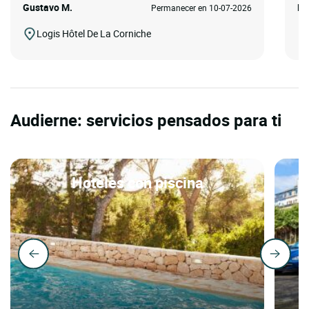
Gustavo M.
Ll
Permanecer en 10-07-2026
Logis Hôtel De La Corniche
Audierne: servicios pensados para ti
Hoteles con piscina