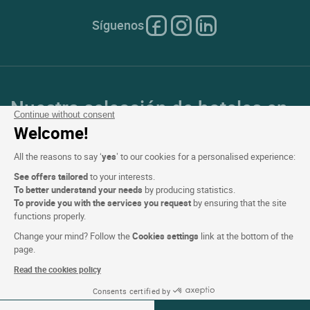
Síguenos
Nuestra selección de hoteles en
Continue without consent
Francia y en Europa
Welcome!
All the reasons to say ‘
yes
’ to our cookies for a personalised experience:
Top de países
See offers tailored
to your interests.
To better understand your needs
by producing statistics.
Top de regiones
To provide you with the services you request
by ensuring that the site
functions properly.
Top de ciudades
Change your mind? Follow the
Cookies settings
link at the bottom of the
page.
Top de hoteles
Read the cookies policy
Consents certified by
Ver disponibilidad