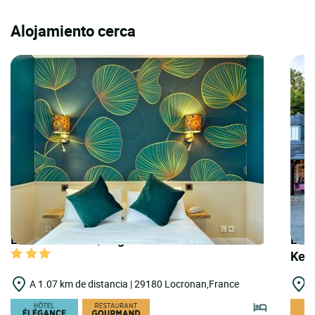
Alojamiento cerca
LOGIS HOTELS | Logis Hôtel le Prieuré
LOGI
Ker
A 1.07 km de distancia | 29180 Locronan,France
A