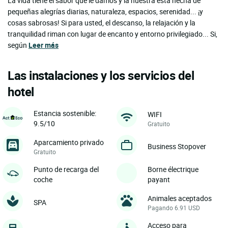
La vida tiene el sabor que le damos y la nuestra está hecha de
pequeñas alegrías diarias, naturaleza, espacios, serenidad... ¡y
cosas sabrosas! Si para usted, el descanso, la relajación y la
tranquilidad riman con lugar de encanto y entorno privilegiado... Si,
según
Leer más
Las instalaciones y los servicios del
hotel
Estancia sostenible:
WIFI
9.5/10
Gratuito
Aparcamiento privado
Business Stopover
Gratuito
Punto de recarga del
Borne électrique
coche
payant
Animales aceptados
SPA
Pagando 6.91 USD
Acceso para