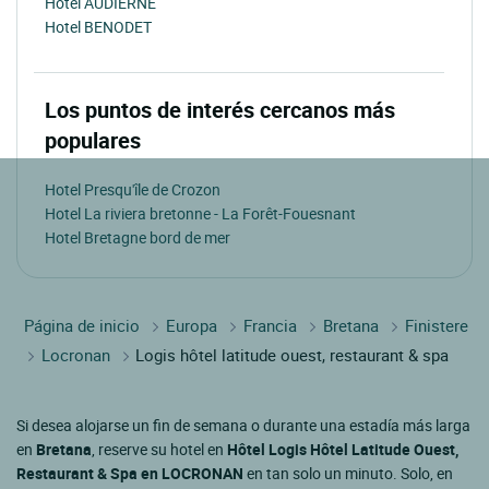
Hotel AUDIERNE
Hotel BENODET
Los puntos de interés cercanos más
populares
Hotel Presqu'île de Crozon
Hotel La riviera bretonne - La Forêt-Fouesnant
Hotel Bretagne bord de mer
Página de inicio
Europa
Francia
Bretana
Finistere
Locronan
Logis hôtel latitude ouest, restaurant & spa
Si desea alojarse un fin de semana o durante una estadía más larga
en
Bretana
, reserve su hotel en
Hôtel Logis Hôtel Latitude Ouest,
Restaurant & Spa en LOCRONAN
en tan solo un minuto. Solo, en