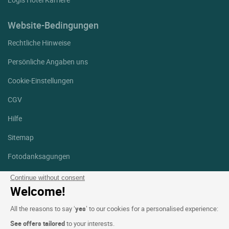
Website-Bedingungen
Rechtliche Hinweise
Persönliche Angaben uns
Cookie-Einstellungen
CGV
Hilfe
Sitemap
Fotodanksagungen
Folgen Sie uns
Continue without consent
Welcome!
Facebook
Instagram
All the reasons to say ‘
yes
’ to our cookies for a personalised experience:
Linkedin
See offers tailored
to your interests.