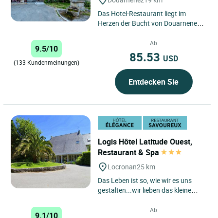
Das Hotel-Restaurant liegt im
Herzen der Bucht von Douarnenez,
ein ehemaliges Bauernhaus, das zu
einem kleinen charmanten...
Ab
9.5/10
85.53
USD
(133 Kundenmeinungen)
Entdecken Sie
Logis Hôtel Latitude Ouest,
Restaurant & Spa
Locronan
25 km
Das Leben ist so, wie wir es uns
gestalten...wir lieben das kleine
alltägliche Glück, die Natur,
beschauliche Augenblicke...und...
Ab
9.1/10