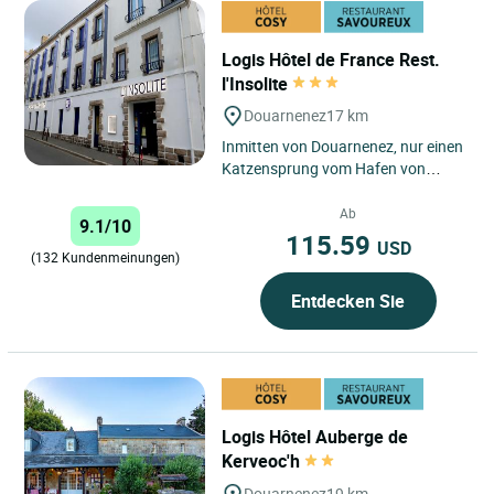
Logis Hôtel de France Rest.
l'Insolite
Douarnenez
17 km
Inmitten von Douarnenez, nur einen
Katzensprung vom Hafen von
Rosmeur und Rhu entfernt und
unweit vom Strand „Des Dames“...
Ab
9.1/10
115.59
USD
(132 Kundenmeinungen)
Entdecken Sie
Logis Hôtel Auberge de
Kerveoc'h
Douarnenez
19 km