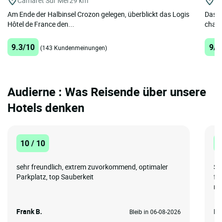
Camaret Sur Mer
29 km
Cr
Am Ende der Halbinsel Crozon gelegen, überblickt das Logis
Das Lo
Hôtel de France den...
charm
9.3/10
9/1
(143 Kundenmeinungen)
Audierne : Was Reisende über unsere
Hotels denken
10 / 10
1
sehr freundlich, extrem zuvorkommend, optimaler
So
Parkplatz, top Sauberkeit
fr
ni
Frank B.
Ir
Bleib in 06-08-2026