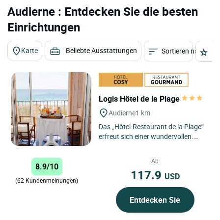
Audierne : Entdecken Sie die besten
Einrichtungen
Karte
Beliebte Ausstattungen
Sortieren nach
St
Logis Hôtel de la Plage
Audierne
1 km
Das „Hôtel-Restaurant de la Plage“
erfreut sich einer wundervollen
Lage gegenüber dem Ozean und
den breiten Stränden...
Ab
8.9/10
117.9
USD
(62 Kundenmeinungen)
Entdecken Sie