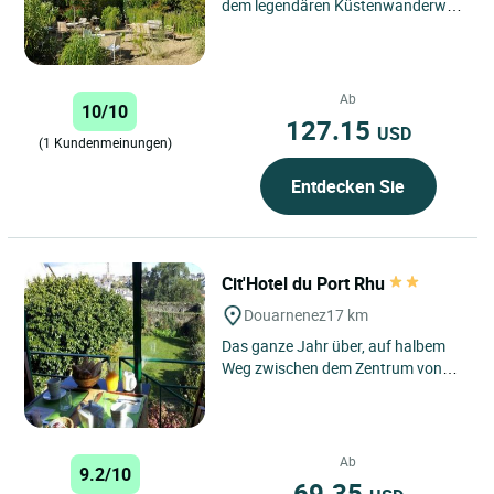
dem legendären Küstenwanderweg
GR34 entfernt lädt Sie das Hôtel Ty
Mad ein, den authentischen...
Ab
10/10
127.15
USD
(1 Kundenmeinungen)
Entdecken Sie
Cit'Hotel du Port Rhu
Douarnenez
17 km
Das ganze Jahr über, auf halbem
Weg zwischen dem Zentrum von
Douarnenez und dem Yachthafen
von Tréboul, heißt Sie unser...
Ab
9.2/10
69.35