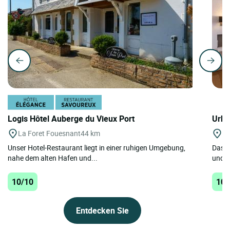
Logis Hôtel Auberge du Vieux Port
Urba
La Foret Fouesnant
44 km
Be
Unser Hotel-Restaurant liegt in einer ruhigen Umgebung,
Das H
nahe dem alten Hafen und...
und e
10/10
10/
Entdecken Sie