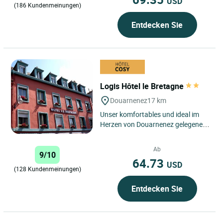
USD
(186 Kundenmeinungen)
Entdecken Sie
Logis Hôtel le Bretagne
Douarnenez
17 km
Unser komfortables und ideal im
Herzen von Douarnenez gelegenes
Hotel ermöglicht es Ihnen, zu Fuß
schnell zu den Häfen,...
Ab
9/10
64.73
USD
(128 Kundenmeinungen)
Entdecken Sie