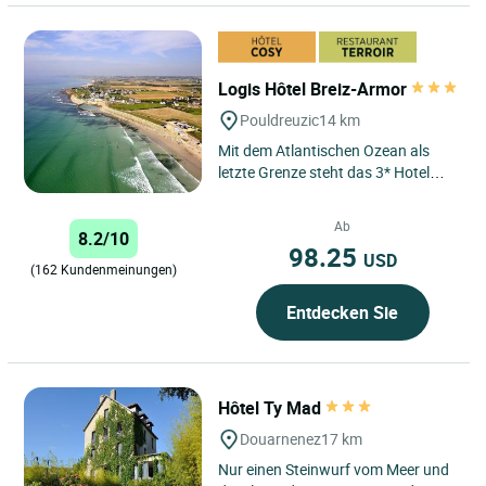
Logis Hôtel Breiz-Armor
Pouldreuzic
14 km
Mit dem Atlantischen Ozean als
letzte Grenze steht das 3* Hotel
Breiz Armor am Strand von
Penhors, an der Spitze des
Ab
8.2/10
südlichen...
98.25
USD
(162 Kundenmeinungen)
Entdecken Sie
Hôtel Ty Mad
Douarnenez
17 km
Nur einen Steinwurf vom Meer und