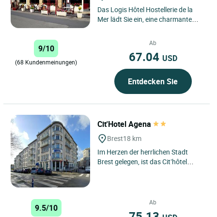
Das Logis Hôtel Hostellerie de la
Mer lädt Sie ein, eine charmante
Adresse im Herzen der Halbinsel
Crozon in der Bretagne...
Ab
9/10
67.04
USD
(68 Kundenmeinungen)
Entdecken Sie
Cit'Hotel Agena
Brest
18 km
Im Herzen der herrlichen Stadt
Brest gelegen, ist das Cit’hôtel
Agena die ideale Adresse für Ihren
Aufenthalt im Finistère....
Ab
9.5/10
75.13