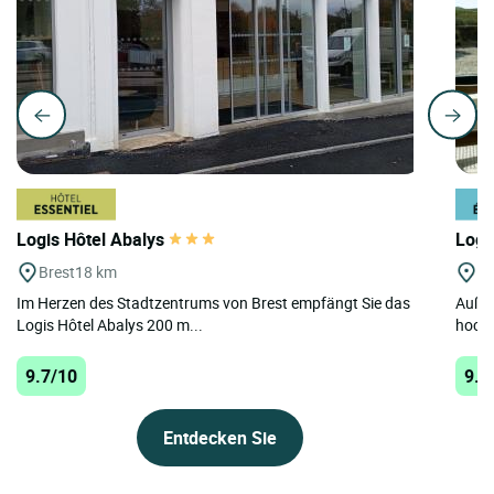
Logis Hôtel Abalys
Logi
Brest
18 km
Po
Im Herzen des Stadtzentrums von Brest empfängt Sie das
Außer
Logis Hôtel Abalys 200 m...
hochw
9.7/10
9.6
Entdecken Sie