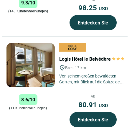
9.3/10
98.25
USD
(143 Kundenmeinungen)
Entdecken Sie
Logis Hôtel le Belvédère
Brest
13 km
Von seinem großen bewaldeten
Garten, mit Blick auf die Spitze des
Portzic und einem
atemberaubenden Blick auf den
Ab
8.6/10
Hafen...
80.91
USD
(11 Kundenmeinungen)
Entdecken Sie