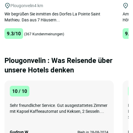
Plougonvelin
4 km
Ca
Wir begrüßen Sie inmitten des Dorfes La Pointe Saint
Am En
Mathieu. Das aus 7 Häusern...
Hôtel
9.3/10
9.3
(367 Kundenmeinungen)
Plougonvelin : Was Reisende über
unsere Hotels denken
10 / 10
1
Sehr freundlicher Service. Gut ausgestattetes Zimmer
Da
mit Kapsel Kaffeeautomat und Keksen, 2 Sesseln....
Pu
Sp
Gudrun W.
Bj
Bleib in 28-08-2024