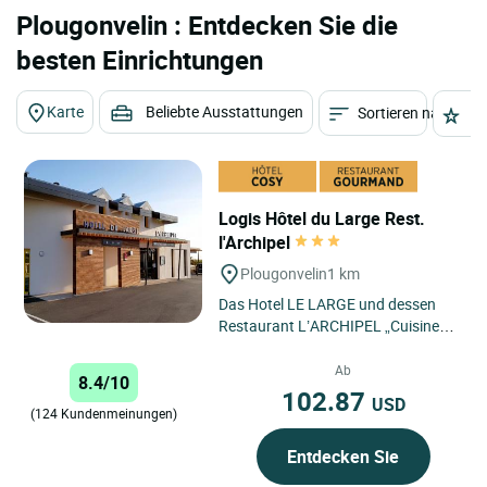
Plougonvelin : Entdecken Sie die
besten Einrichtungen
Karte
Beliebte Ausstattungen
Sortieren nach
St
Logis Hôtel du Large Rest.
l'Archipel
Plougonvelin
1 km
Das Hotel LE LARGE und dessen
Restaurant L’ARCHIPEL „Cuisine
traditionnelle Terre et Mer”
(traditionelle Küche vom...
Ab
8.4/10
102.87
USD
(124 Kundenmeinungen)
Entdecken Sie