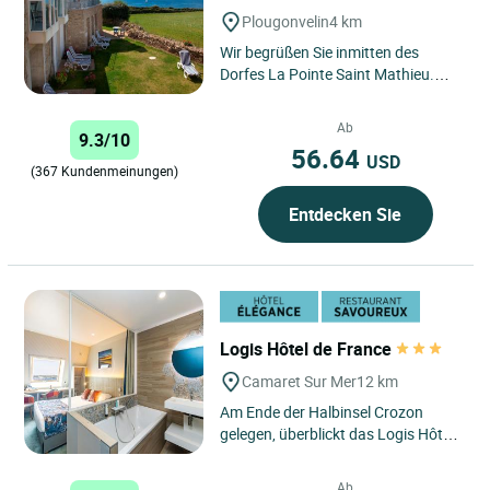
Plougonvelin
4 km
Wir begrüßen Sie inmitten des
Dorfes La Pointe Saint Mathieu.
Das aus 7 Häusern bestehende
Hotel bietet seinen Gästen...
Ab
9.3/10
56.64
USD
(367 Kundenmeinungen)
Entdecken Sie
Logis Hôtel de France
Camaret Sur Mer
12 km
Am Ende der Halbinsel Crozon
gelegen, überblickt das Logis Hôtel
de France den Hafen von Camaret
und bietet den idealen...
Ab