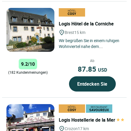
Logis Hôtel de la Corniche
Brest
15 km
Wir begrüßen Sie in einem ruhigen
Wohnviertel nahe dem
Stadtzentrum in unserem typisch
bretonischen und von Grün
Ab
9.2/10
umgebenen...
87.85
USD
(182 Kundenmeinungen)
Entdecken Sie
Logis Hostellerie de la Mer
Crozon
17 km