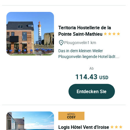
Teritoria Hostellerie de la
Pointe Saint-Mathieu
Plougonvelin
1 km
Das in dem kleinen Weiler
Plougonvelin liegende Hotel lädt
seine Gäste ein, die unvergesslichen
Ausflüge in einer vollkommenen...
Ab
114.43
USD
Entdecken Sie
Logis Hôtel Vent d'Iroise