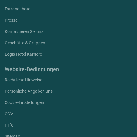
Pleyben
Extranet hotel
Pleyber Christ
Presse
Plobannalec Lesconil
Kontaktieren Sie uns
Ploeven
Geschäfte & Gruppen
Plogoff
Logis Hotel Karriere
Plomelin
Plomeur
Website-Bedingungen
Plomodiern
Rechtliche Hinweise
Ploneour Lanvern
Persönliche Angaben uns
Plonevez Porzay
Cookie-Einstellungen
Ploudalmezeau
CGV
Plouescat
Hilfe
Plougasnou
Sitemap