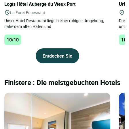
Logis Hôtel Auberge du Vieux Port
Urba
La Foret Fouesnant
Be
Unser Hotel-Restaurant liegt in einer ruhigen Umgebung,
Das H
nahe dem alten Hafen und...
und e
10/10
10/
Entdecken Sie
Finistere : Die meistgebuchten Hotels