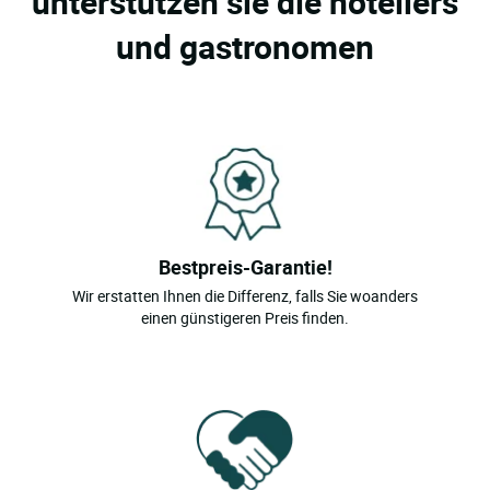
unterstützen sie die hoteliers
Clohars Carnoet
und gastronomen
Clohars Fouesnant
Combrit
Commana
Concarneau
Crozon
Douarnenez
Bestpreis-Garantie!
Ergue Gaberic
Wir erstatten Ihnen die Differenz, falls Sie woanders
einen günstigeren Preis finden.
Esquibien
Fouesnant
Gouesnou
Guilers
Guilvinec