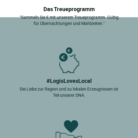
Das Treueprogramm
Guimaec
"Sammeln Sie € mit unserem Treueprogramm. Gültig
Guisseny
für Übernachtungen und Mahlzeiten."
Huelgoat
Ile D'ouessant
Ile De Batz
Ile De Sein
Ile Tudy
#LogisLovesLocal
L'hopital Camfrout
Die Liebe zur Region und zu lokalen Erzeugnissen ist
La Foret Fouesnant
Teil unserer DNA.
La Roche Maurice
Lampaul Guimiliau
Landeda
Landerneau