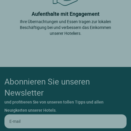
Landevennec
Aufenthalte mit Engagement
Landivisiau
Ihre Übernachtungen und Essen tragen zur lokalen
Beschäftigung bei und verbessern das Einkommen
Landudec
unserer Hoteliers.
Landunvez
Lannilis
Lanveoc
Le Conquet
Abonnieren Sie unseren
Le Faou
Newsletter
Le Fret
und profitieren Sie von unseren tollen Tipps und allen
Le Pouldu
Neuigkeiten unserer Hotels.
Le Relecq Kerhuon
Le Trehou