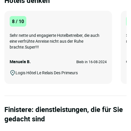
Hotels denken
8 / 10
1
Sehr nette und engagierte Hotelbetreiber, die auch
Se
eine verfrühte Anreise nicht aus der Ruhe
mi
brachte.Super!!!
Manuela B.
Gu
Bleib in 16-08-2024
Logis Hôtel Le Relais Des Primeurs
Finistere: dienstleistungen, die für Sie
gedacht sind