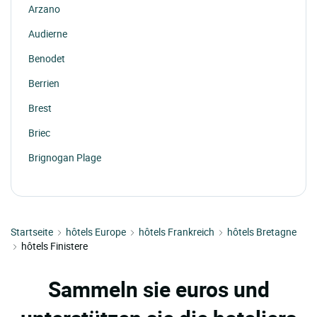
Arzano
Audierne
Benodet
Berrien
Brest
Briec
Brignogan Plage
Camaret Sur Mer
Carantec
Startseite
Carhaix Plouguer
hôtels Europe
hôtels Frankreich
hôtels Bretagne
hôtels Finistere
Chateaulin
Chateauneuf Du Faou
Sammeln sie euros und
Cleden Cap Sizun