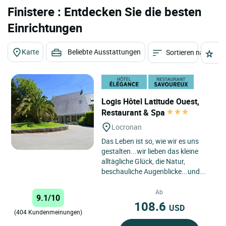
Finistere : Entdecken Sie die besten
Einrichtungen
Karte
Beliebte Ausstattungen
Sortieren nach
St
Logis Hôtel Latitude Ouest,
Restaurant & Spa
Locronan
Das Leben ist so, wie wir es uns
gestalten...wir lieben das kleine
alltägliche Glück, die Natur,
beschauliche Augenblicke...und...
Ab
9.1/10
108.6
USD
(404 Kundenmeinungen)