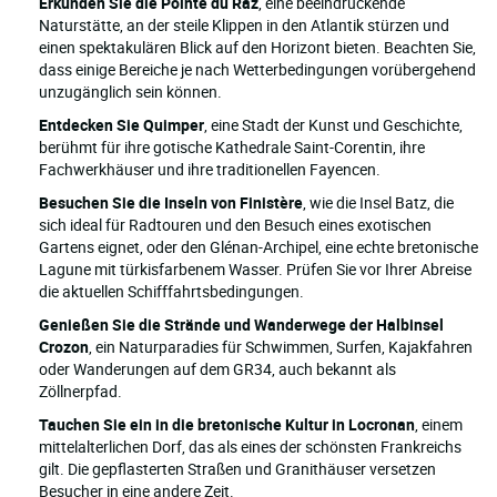
Erkunden Sie die Pointe du Raz
, eine beeindruckende
Naturstätte, an der steile Klippen in den Atlantik stürzen und
einen spektakulären Blick auf den Horizont bieten. Beachten Sie,
dass einige Bereiche je nach Wetterbedingungen vorübergehend
unzugänglich sein können.
Entdecken Sie Quimper
, eine Stadt der Kunst und Geschichte,
berühmt für ihre gotische Kathedrale Saint-Corentin, ihre
Fachwerkhäuser und ihre traditionellen Fayencen.
Besuchen Sie die Inseln von Finistère
, wie die Insel Batz, die
sich ideal für Radtouren und den Besuch eines exotischen
Gartens eignet, oder den Glénan-Archipel, eine echte bretonische
Lagune mit türkisfarbenem Wasser. Prüfen Sie vor Ihrer Abreise
die aktuellen Schifffahrtsbedingungen.
Genießen Sie die Strände und Wanderwege der Halbinsel
Crozon
, ein Naturparadies für Schwimmen, Surfen, Kajakfahren
oder Wanderungen auf dem GR34, auch bekannt als
Zöllnerpfad.
Tauchen Sie ein in die bretonische Kultur in Locronan
, einem
mittelalterlichen Dorf, das als eines der schönsten Frankreichs
gilt. Die gepflasterten Straßen und Granithäuser versetzen
Besucher in eine andere Zeit.