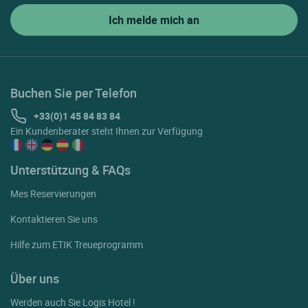
Lesconil
Lesneven
Locmaria Plouzane
Locquirec
Buchen Sie per Telefon
Locronan
+33(0)1 45 84 83 84
Loctudy
Ein Kundenberater steht Ihnen zur Verfügung
Logonna Daoulas
Unterstützung & FAQs
Moelan Sur Mer
Mes Reservierungen
Morgat
Kontaktieren Sie uns
Morlaix
Hilfe zum ETIK Treueprogramm
Nevez
Ouessant
Über uns
Penmarch
Werden auch Sie Logis Hotel !