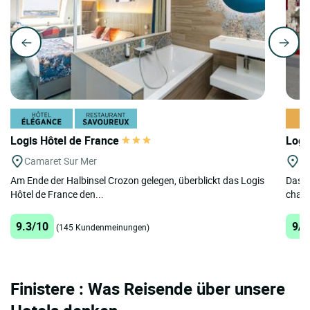
Logis Hôtel de France
Logi
Camaret Sur Mer
Cr
Am Ende der Halbinsel Crozon gelegen, überblickt das Logis
Das Lo
Hôtel de France den...
charm
9.3/10
9/1
(145 Kundenmeinungen)
Finistere : Was Reisende über unsere